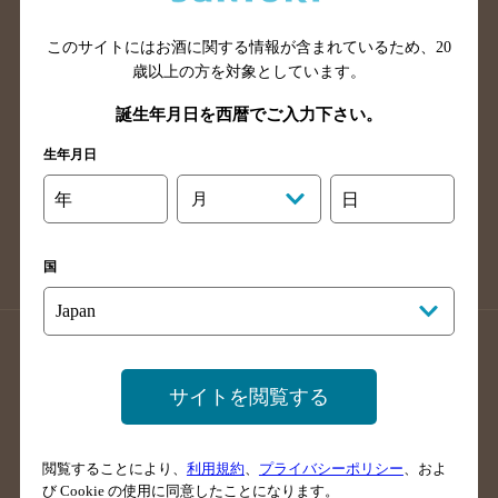
山口県のバー検索
鳥取県のバー検索
このサイトにはお酒に関する情報が含まれているため、
20
島根県のバー検索
徳島県のバー検索
歳以上の方を対象としています。
香川県のバー検索
愛媛県のバー検索
誕生年月日を西暦でご入力下さい。
高知県のバー検索
福岡県のバー検索
生年月日
長崎県のバー検索
佐賀県のバー検索
大分県のバー検索
熊本県のバー検索
年
月
日
宮崎県のバー検索
鹿児島県のバー検索
沖縄県のバー検索
国
店舗登録方法のご案内
店舗情報更新方法のご案内
掲載店舗様ログイン
サイトを閲覧する
閲覧することにより、
利用規約
、
プライバシーポリシー
、およ
サイトマップ
ご意見・ご感想
利用規約
び Cookie の使用に同意したことになります。