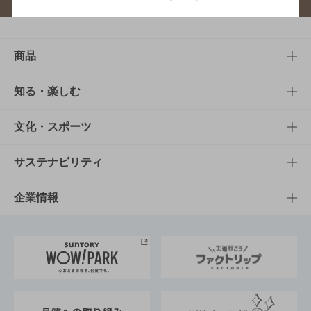
商品
商品TOP
知る・楽しむ
商品一覧
知る・楽しむTOP
文化・スポーツ
商品発売情報
キャンペーン
文化・スポーツTOP
サステナビリティ
栄養成分一覧
工場見学
サントリーホール
サステナビリティTOP
企業情報
お料理・お酒レシピ
サントリー美術館
トップメッセージ
企業情報TOP
地域情報
サントリーサンバーズ大阪
サントリーが考えるサステナビリティ経営
企業概要
東京サントリーサンゴリアス
ESG情報ポータル
グループ企業一覧