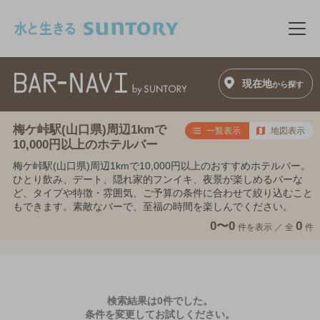
このページの本文へ移動
メニ
現在地
から探す
梅ケ峠駅(山口県)周辺1kmで
一覧表示
地図表示
10,000円以上のホテルバー
梅ケ峠駅(山口県)周辺1kmで10,000円以上のおすすめホテルバー。
ひとり飲み、デート、隠れ家的フンイキ、夜景が楽しめるバーな
ど、タイプや特徴・雰囲気、ご予算の条件に合わせて絞り込むこと
もできます。素敵なバーで、至福の時間を楽しんでください。
0〜0
0
件を表示 ／
全
件
検索結果は0件でした。
条件を変更してお試しください。