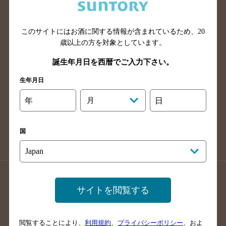
滋賀県のバー検索
和歌山県のバー検索
広島県のバー検索
岡山県のバー検索
山口県のバー検索
鳥取県のバー検索
このサイトにはお酒に関する情報が含まれているため、
20
歳以上の方を対象としています。
島根県のバー検索
徳島県のバー検索
誕生年月日を西暦でご入力下さい。
香川県のバー検索
愛媛県のバー検索
高知県のバー検索
福岡県のバー検索
生年月日
長崎県のバー検索
佐賀県のバー検索
年
月
日
大分県のバー検索
熊本県のバー検索
宮崎県のバー検索
鹿児島県のバー検索
国
沖縄県のバー検索
店舗登録方法のご案内
店舗情報更新方法のご案内
サイトを閲覧する
掲載店舗様ログイン
閲覧することにより、
利用規約
、
プライバシーポリシー
、およ