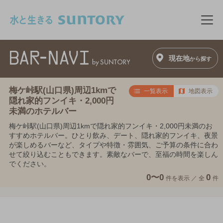
このページの本文へ移動
メニ
現在地
から探す
梅ケ峠駅(山口県)周辺1kmで
一覧表示
地図表示
隠れ家的フンイキ・2,000円
未満のホテルバー
梅ケ峠駅(山口県)周辺1kmで隠れ家的フンイキ・2,000円未満のお
すすめホテルバー。ひとり飲み、デート、隠れ家的フンイキ、夜景
が楽しめるバーなど、タイプや特徴・雰囲気、ご予算の条件に合わ
せて絞り込むこともできます。素敵なバーで、至福の時間を楽しん
でください。
0〜0
0
件を表示 ／
全
件