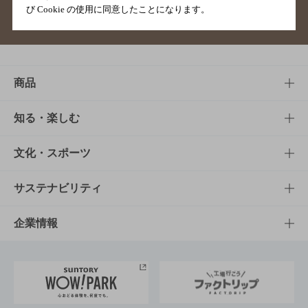
び Cookie の使用に同意したことになります。
サイトマップ
ご意見・ご感想
利用規約
商品
商品TOP
知る・楽しむ
商品一覧
知る・楽しむTOP
文化・スポーツ
商品発売情報
キャンペーン
文化・スポーツTOP
サステナビリティ
栄養成分一覧
工場見学
サントリーホール
サステナビリティTOP
企業情報
お料理・お酒レシピ
サントリー美術館
トップメッセージ
企業情報TOP
地域情報
サントリーサンバーズ大阪
サントリーが考えるサステナビリティ経営
企業概要