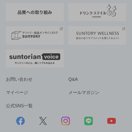
東京サントリーサンゴリアス
ESG情報ポータル
グループ企業一覧
サントリースポーツ
サステナビリティストーリーズ
事業所一覧
採用情報
お問い合わせ
Q&A
マイページ
メールマガジン
公式SNS一覧