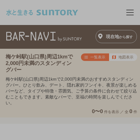
このページの本文へ移動
メニ
現在地
から探す
梅ケ峠駅(山口県)周辺1kmで
一覧表示
地図表示
2,000円未満のスタンディン
グバー
梅ケ峠駅(山口県)周辺1kmで2,000円未満のおすすめスタンディン
グバー。ひとり飲み、デート、隠れ家的フンイキ、夜景が楽しめる
バーなど、タイプや特徴・雰囲気、ご予算の条件に合わせて絞り込
むこともできます。素敵なバーで、至福の時間を楽しんでくださ
い。
0〜0
0
件を表示 ／
全
件