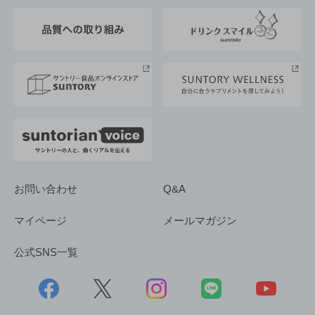
東京サントリーサンゴリアス
ESG情報ポータル
グループ企業一覧
サントリースポーツ
サステナビリティストーリーズ
事業所一覧
採用情報
お問い合わせ
Q&A
マイページ
メールマガジン
公式SNS一覧