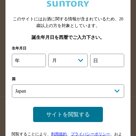
滋賀県のバー検索
和歌山県のバー検索
広島県のバー検索
岡山県のバー検索
山口県のバー検索
鳥取県のバー検索
このサイトにはお酒に関する情報が含まれているため、
20
歳以上の方を対象としています。
島根県のバー検索
徳島県のバー検索
誕生年月日を西暦でご入力下さい。
香川県のバー検索
愛媛県のバー検索
高知県のバー検索
福岡県のバー検索
生年月日
長崎県のバー検索
佐賀県のバー検索
年
月
日
大分県のバー検索
熊本県のバー検索
宮崎県のバー検索
鹿児島県のバー検索
国
沖縄県のバー検索
店舗登録方法のご案内
店舗情報更新方法のご案内
サイトを閲覧する
掲載店舗様ログイン
閲覧することにより、
利用規約
、
プライバシーポリシー
、およ