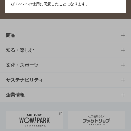
び Cookie の使用に同意したことになります。
サイトマップ
ご意見・ご感想
利用規約
商品
商品TOP
知る・楽しむ
商品一覧
知る・楽しむTOP
文化・スポーツ
商品発売情報
キャンペーン
文化・スポーツTOP
サステナビリティ
栄養成分一覧
工場見学
サントリーホール
サステナビリティTOP
企業情報
お料理・お酒レシピ
サントリー美術館
トップメッセージ
企業情報TOP
地域情報
サントリーサンバーズ大阪
サントリーが考えるサステナビリティ経営
企業概要