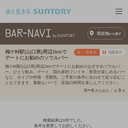
このページの本文へ移動
メニ
現在地
から探す
梅ケ峠駅(山口県)周辺1kmで
一覧表示
地図表示
デートにお勧めのソウルバー
梅ケ峠駅(山口県)周辺1kmでデートにお勧めのおすすめソウルバ
ー。ひとり飲み、デート、隠れ家的フンイキ、夜景が楽しめるバー
など、タイプや特徴・雰囲気、ご予算の条件に合わせて絞り込むこ
ともできます。素敵なバーで、至福の時間を楽しんでください。
0〜0
0
件を表示 ／
全
件
検索結果は0件でした。
条件を変更してお試しください。