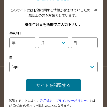
山口県のバー検索
鳥取県のバー検索
このサイトにはお酒に関する情報が含まれているため、
20
島根県のバー検索
徳島県のバー検索
歳以上の方を対象としています。
香川県のバー検索
愛媛県のバー検索
誕生年月日を西暦でご入力下さい。
高知県のバー検索
福岡県のバー検索
生年月日
長崎県のバー検索
佐賀県のバー検索
大分県のバー検索
熊本県のバー検索
年
月
日
宮崎県のバー検索
鹿児島県のバー検索
沖縄県のバー検索
国
店舗登録方法のご案内
店舗情報更新方法のご案内
掲載店舗様ログイン
サイトを閲覧する
閲覧することにより、
利用規約
、
プライバシーポリシー
、およ
サイトマップ
ご意見・ご感想
利用規約
び Cookie の使用に同意したことになります。