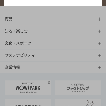
商品
商品TOP
知る・楽しむ
商品一覧
知る・楽しむTOP
文化・スポーツ
商品発売情報
キャンペーン
文化・スポーツTOP
サステナビリティ
栄養成分一覧
工場見学
サントリーホール
サステナビリティTOP
企業情報
お料理・お酒レシピ
サントリー美術館
トップメッセージ
企業情報TOP
地域情報
サントリーサンバーズ大阪
サントリーが考えるサステナビリティ経営
企業概要
東京サントリーサンゴリアス
ESG情報ポータル
グループ企業一覧