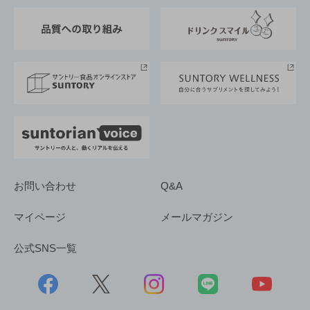
東京サントリーサンゴリアス
ESG情報ポータル
グループ企業一覧
サントリースポーツ
サステナビリティストーリーズ
事業所一覧
採用情報
お問い合わせ
Q&A
マイページ
メールマガジン
公式SNS一覧