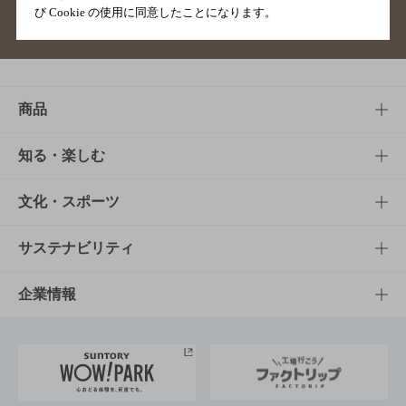
び Cookie の使用に同意したことになります。
サイトマップ
ご意見・ご感想
利用規約
商品
商品TOP
知る・楽しむ
商品一覧
知る・楽しむTOP
文化・スポーツ
商品発売情報
キャンペーン
文化・スポーツTOP
サステナビリティ
栄養成分一覧
工場見学
サントリーホール
サステナビリティTOP
企業情報
お料理・お酒レシピ
サントリー美術館
トップメッセージ
企業情報TOP
地域情報
サントリーサンバーズ大阪
サントリーが考えるサステナビリティ経営
企業概要