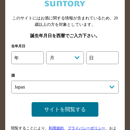
滋賀県のバー検索
和歌山県のバー検索
広島県のバー検索
岡山県のバー検索
山口県のバー検索
鳥取県のバー検索
このサイトにはお酒に関する情報が含まれているため、
20
歳以上の方を対象としています。
島根県のバー検索
徳島県のバー検索
誕生年月日を西暦でご入力下さい。
香川県のバー検索
愛媛県のバー検索
高知県のバー検索
福岡県のバー検索
生年月日
長崎県のバー検索
佐賀県のバー検索
年
月
日
大分県のバー検索
熊本県のバー検索
宮崎県のバー検索
鹿児島県のバー検索
国
沖縄県のバー検索
店舗登録方法のご案内
店舗情報更新方法のご案内
サイトを閲覧する
掲載店舗様ログイン
閲覧することにより、
利用規約
、
プライバシーポリシー
、およ