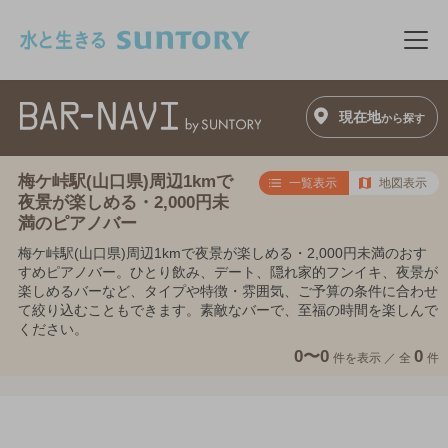
このページの本文へ移動
メニ
現在地
から探す
梅ケ峠駅(山口県)周辺1kmで
一覧表示
地図表示
夜景が楽しめる・2,000円未
満のピアノバー
梅ケ峠駅(山口県)周辺1kmで夜景が楽しめる・2,000円未満のおす
すめピアノバー。ひとり飲み、デート、隠れ家的フンイキ、夜景が
楽しめるバーなど、タイプや特徴・雰囲気、ご予算の条件に合わせ
て絞り込むこともできます。素敵なバーで、至福の時間を楽しんで
ください。
0〜0
0
件を表示 ／
全
件