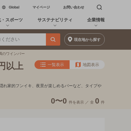
新しいウィンドウで開く
Global
マイページ
お問い合わせ
検索窓を開く
化・スポーツ
サステナビリティ
企業情報
現在地
から探す
未満のワインバー
0円以上
一覧表示
地図表示
ート、隠れ家的フンイキ、夜景が楽しめるバーなど、タイプや
0〜0
0
件を表示 ／
全
件