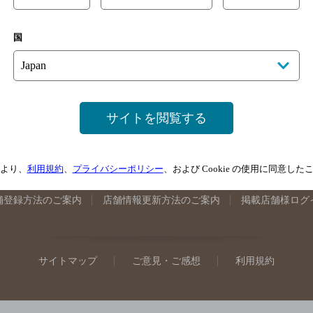
手県のバー検索
宮城県のバー検索
秋田県のバー検索
山形
国
馬県のバー検索
山梨県のバー検索
長野県のバー検索
新潟
埼玉県のバー検索
愛知県のバー検索
静岡県のバー検索
三
井県のバー検索
大阪府のバー検索
京都府のバー検索
兵庫
広島県のバー検索
岡山県のバー検索
山口県のバー検索
鳥
サイトを閲覧する
媛県のバー検索
高知県のバー検索
福岡県のバー検索
長崎
崎県のバー検索
鹿児島県のバー検索
沖縄県のバー検索
より、
利用規約
、
プライバシーポリシー
、および Cookie の使用に同意し
舗登録方法のご案内
店舗情報更新方法のご案内
掲載店舗様ログ
サイトマップ
ご意見・ご感想
利用規約