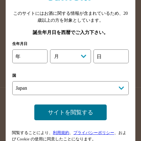
山口県のバー検索
鳥取県のバー検索
このサイトにはお酒に関する情報が含まれているため、
20
島根県のバー検索
徳島県のバー検索
歳以上の方を対象としています。
香川県のバー検索
愛媛県のバー検索
誕生年月日を西暦でご入力下さい。
高知県のバー検索
福岡県のバー検索
生年月日
長崎県のバー検索
佐賀県のバー検索
大分県のバー検索
熊本県のバー検索
年
月
日
宮崎県のバー検索
鹿児島県のバー検索
沖縄県のバー検索
国
店舗登録方法のご案内
店舗情報更新方法のご案内
掲載店舗様ログイン
サイトを閲覧する
閲覧することにより、
利用規約
、
プライバシーポリシー
、およ
サイトマップ
ご意見・ご感想
利用規約
び Cookie の使用に同意したことになります。