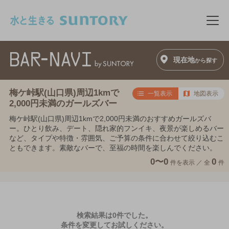
このページの本文へ移動
メニ
現在地
から探す
梅ケ峠駅(山口県)周辺1kmで
一覧表示
地図表示
2,000円未満のガールズバー
梅ケ峠駅(山口県)周辺1kmで2,000円未満のおすすめガールズバ
ー。ひとり飲み、デート、隠れ家的フンイキ、夜景が楽しめるバー
など、タイプや特徴・雰囲気、ご予算の条件に合わせて絞り込むこ
ともできます。素敵なバーで、至福の時間を楽しんでください。
0〜0
0
件を表示 ／
全
件
検索結果は0件でした。
条件を変更してお試しください。