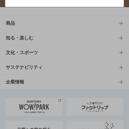
商品
商品TOP
知る・楽しむ
商品一覧
知る・楽しむTOP
文化・スポーツ
商品発売情報
キャンペーン
文化・スポーツTOP
サステナビリティ
栄養成分一覧
工場見学
サントリーホール
サステナビリティTOP
企業情報
お料理・お酒レシピ
サントリー美術館
トップメッセージ
企業情報TOP
地域情報
サントリーサンバーズ大阪
サントリーが考えるサステナビリティ経営
企業概要
東京サントリーサンゴリアス
ESG情報ポータル
グループ企業一覧