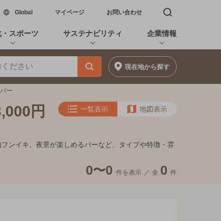
新しいウィンドウで開く
Global
マイページ
お問い合わせ
検索窓を開く
化・スポーツ
サステナビリティ
企業情報
現在地
から探す
ズバー
000円
一覧表示
地図表示
れ家的フンイキ、夜景が楽しめるバーなど、タイプや特徴・雰
0〜0
0
件を表示 ／
全
件