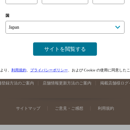
手県のバー検索
宮城県のバー検索
秋田県のバー検索
山形
国
馬県のバー検索
山梨県のバー検索
長野県のバー検索
新潟
埼玉県のバー検索
愛知県のバー検索
静岡県のバー検索
三
井県のバー検索
大阪府のバー検索
京都府のバー検索
兵庫
広島県のバー検索
岡山県のバー検索
山口県のバー検索
鳥
サイトを閲覧する
媛県のバー検索
高知県のバー検索
福岡県のバー検索
長崎
崎県のバー検索
鹿児島県のバー検索
沖縄県のバー検索
より、
利用規約
、
プライバシーポリシー
、および Cookie の使用に同意し
舗登録方法のご案内
店舗情報更新方法のご案内
掲載店舗様ログ
サイトマップ
ご意見・ご感想
利用規約