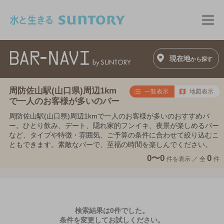
このページの本文へ移動
メニ
現在地
から探す
周防佐山駅(山口県)周辺1km
一覧表示
地図表示
で一人のお客様が多いのバー
周防佐山駅(山口県)周辺1kmで一人のお客様が多いのおすすめバ
ー。ひとり飲み、デート、隠れ家的フンイキ、夜景が楽しめるバー
など、タイプや特徴・雰囲気、ご予算の条件に合わせて絞り込むこ
ともできます。素敵なバーで、至福の時間を楽しんでください。
0〜0
0
件を表示 ／
全
件
検索結果は0件でした。
条件を変更してお試しください。