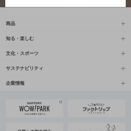
商品
商品TOP
知る・楽しむ
商品一覧
知る・楽しむTOP
文化・スポーツ
商品発売情報
キャンペーン
文化・スポーツTOP
サステナビリティ
栄養成分一覧
工場見学
サントリーホール
サステナビリティTOP
企業情報
お料理・お酒レシピ
サントリー美術館
トップメッセージ
企業情報TOP
地域情報
サントリーサンバーズ大阪
サントリーが考えるサステナビリティ経営
企業概要
東京サントリーサンゴリアス
ESG情報ポータル
グループ企業一覧