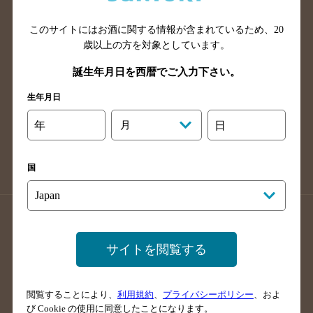
山口県のバー検索
鳥取県のバー検索
このサイトにはお酒に関する情報が含まれているため、
20
島根県のバー検索
徳島県のバー検索
歳以上の方を対象としています。
香川県のバー検索
愛媛県のバー検索
誕生年月日を西暦でご入力下さい。
高知県のバー検索
福岡県のバー検索
生年月日
長崎県のバー検索
佐賀県のバー検索
大分県のバー検索
熊本県のバー検索
年
月
日
宮崎県のバー検索
鹿児島県のバー検索
沖縄県のバー検索
国
店舗登録方法のご案内
店舗情報更新方法のご案内
掲載店舗様ログイン
サイトを閲覧する
閲覧することにより、
利用規約
、
プライバシーポリシー
、およ
サイトマップ
ご意見・ご感想
利用規約
び Cookie の使用に同意したことになります。