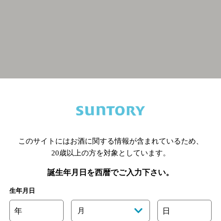
関連ページ
このサイトにはお酒に関する情報が含まれているため、
20歳以上の方を対象としています。
誕生年月日を西暦でご入力下さい。
生年月日
年
月
日