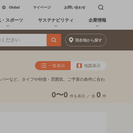
新しいウィンドウで開く
Global
マイページ
お問い合わせ
検索窓を開く
化・スポーツ
サステナビリティ
企業情報
現在地
から探す
一覧表示
地図表示
しめるバーなど、タイプや特徴・雰囲気、ご予算の条件に合わ
0〜0
0
件を表示 ／
全
件