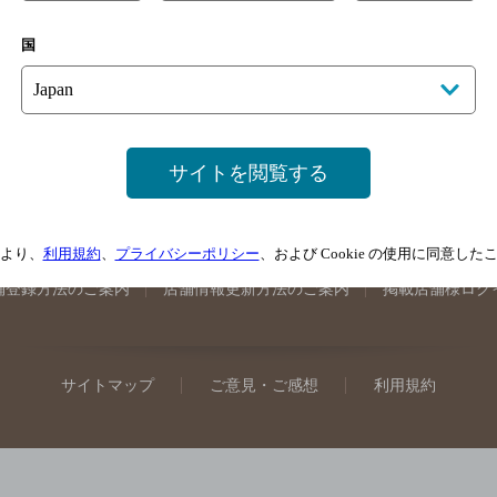
手県のバー検索
宮城県のバー検索
秋田県のバー検索
山形
国
馬県のバー検索
山梨県のバー検索
長野県のバー検索
新潟
埼玉県のバー検索
愛知県のバー検索
静岡県のバー検索
三
井県のバー検索
大阪府のバー検索
京都府のバー検索
兵庫
広島県のバー検索
岡山県のバー検索
山口県のバー検索
鳥
サイトを閲覧する
媛県のバー検索
高知県のバー検索
福岡県のバー検索
長崎
崎県のバー検索
鹿児島県のバー検索
沖縄県のバー検索
より、
利用規約
、
プライバシーポリシー
、および Cookie の使用に同意し
舗登録方法のご案内
店舗情報更新方法のご案内
掲載店舗様ログ
サイトマップ
ご意見・ご感想
利用規約