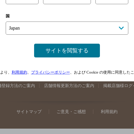
手県のバー検索
宮城県のバー検索
秋田県のバー検索
山形
国
馬県のバー検索
山梨県のバー検索
長野県のバー検索
新潟
埼玉県のバー検索
愛知県のバー検索
静岡県のバー検索
三
井県のバー検索
大阪府のバー検索
京都府のバー検索
兵庫
広島県のバー検索
岡山県のバー検索
山口県のバー検索
鳥
サイトを閲覧する
媛県のバー検索
高知県のバー検索
福岡県のバー検索
長崎
崎県のバー検索
鹿児島県のバー検索
沖縄県のバー検索
より、
利用規約
、
プライバシーポリシー
、および Cookie の使用に同意し
舗登録方法のご案内
店舗情報更新方法のご案内
掲載店舗様ログ
サイトマップ
ご意見・ご感想
利用規約