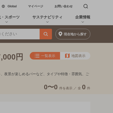
新しいウィンドウで開く
Global
マイページ
お問い合わせ
検索窓を開く
化・スポーツ
サステナビリティ
企業情報
現在地
から探す
000円
一覧表示
地図表示
ンイキ、夜景が楽しめるバーなど、タイプや特徴・雰囲気、ご
0〜0
0
件を表示 ／
全
件