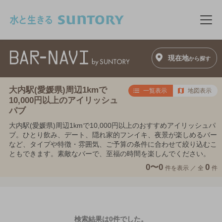
このページの本文へ移動
メニ
現在地
から探す
大内駅(愛媛県)周辺1kmで
一覧表示
地図表示
10,000円以上のアイリッシュ
パブ
大内駅(愛媛県)周辺1kmで10,000円以上のおすすめアイリッシュパ
ブ。ひとり飲み、デート、隠れ家的フンイキ、夜景が楽しめるバー
など、タイプや特徴・雰囲気、ご予算の条件に合わせて絞り込むこ
ともできます。素敵なバーで、至福の時間を楽しんでください。
0〜0
0
件を表示 ／
全
件
検索結果は0件でした。