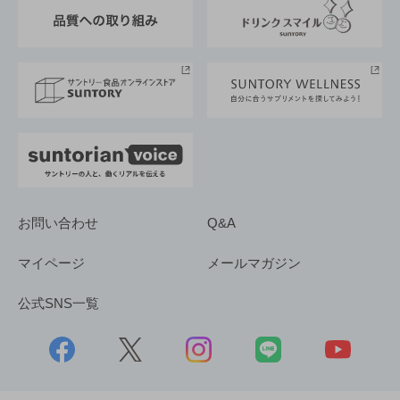
東京サントリーサンゴリアス
ESG情報ポータル
グループ企業一覧
サントリースポーツ
サステナビリティストーリーズ
事業所一覧
採用情報
お問い合わせ
Q&A
マイページ
メールマガジン
公式SNS一覧