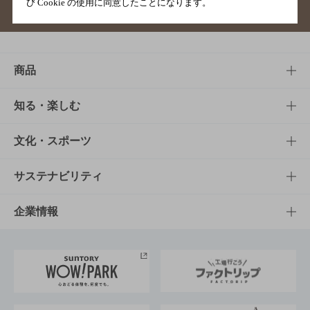
び Cookie の使用に同意したことになります。
サイトマップ
ご意見・ご感想
利用規約
商品
商品TOP
知る・楽しむ
商品一覧
知る・楽しむTOP
文化・スポーツ
商品発売情報
キャンペーン
文化・スポーツTOP
サステナビリティ
栄養成分一覧
工場見学
サントリーホール
サステナビリティTOP
企業情報
お料理・お酒レシピ
サントリー美術館
トップメッセージ
企業情報TOP
地域情報
サントリーサンバーズ大阪
サントリーが考えるサステナビリティ経営
企業概要