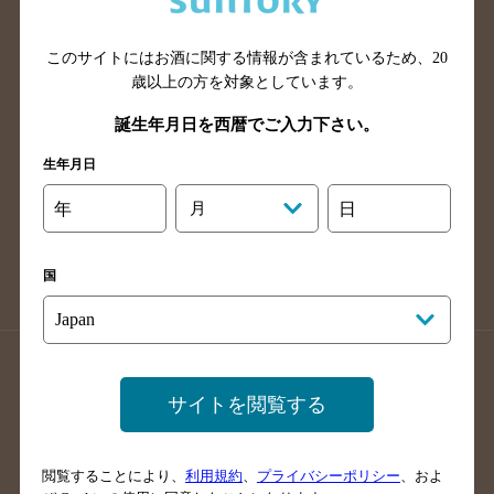
広島県のバー検索
岡山県のバー検索
山口県のバー検索
鳥取県のバー検索
このサイトにはお酒に関する情報が含まれているため、
20
島根県のバー検索
徳島県のバー検索
歳以上の方を対象としています。
香川県のバー検索
愛媛県のバー検索
誕生年月日を西暦でご入力下さい。
高知県のバー検索
福岡県のバー検索
生年月日
長崎県のバー検索
佐賀県のバー検索
年
月
日
大分県のバー検索
熊本県のバー検索
宮崎県のバー検索
鹿児島県のバー検索
国
沖縄県のバー検索
店舗登録方法のご案内
店舗情報更新方法のご案内
サイトを閲覧する
掲載店舗様ログイン
閲覧することにより、
利用規約
、
プライバシーポリシー
、およ