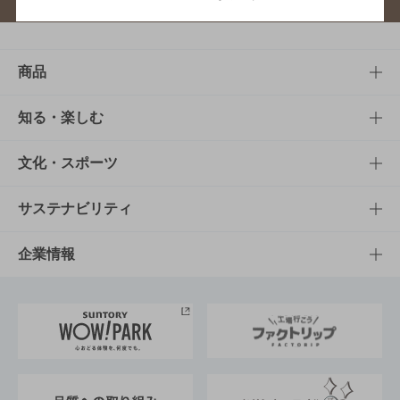
商品
商品TOP
知る・楽しむ
商品一覧
知る・楽しむTOP
文化・スポーツ
商品発売情報
キャンペーン
文化・スポーツTOP
サステナビリティ
栄養成分一覧
工場見学
サントリーホール
サステナビリティTOP
企業情報
お料理・お酒レシピ
サントリー美術館
トップメッセージ
企業情報TOP
地域情報
サントリーサンバーズ大阪
サントリーが考えるサステナビリティ経営
企業概要
東京サントリーサンゴリアス
ESG情報ポータル
グループ企業一覧