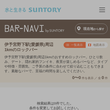
このページの本文へ移動
メニ
現在地
から探す
伊予宮野下駅(愛媛県)周辺
一覧表示
地図表示
1kmのロックバー
伊予宮野下駅(愛媛県)周辺1kmのおすすめロックバー。ひとり飲
み、デート、隠れ家的フンイキ、夜景が楽しめるバーなど、タイプ
や特徴・雰囲気、ご予算の条件に合わせて絞り込むこともできま
す。素敵なバーで、至福の時間を楽しんでください。
0〜0
0
件を表示 ／
全
件
検索結果は0件でした。
条件を変更してお試しください。