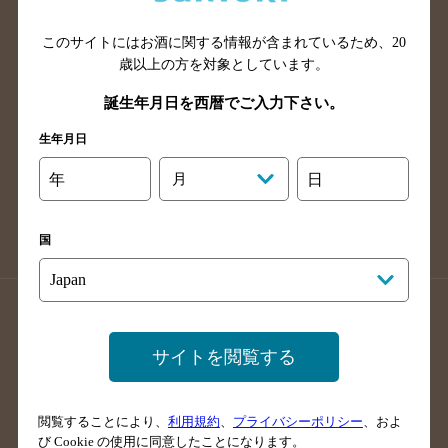
山口県のバー検索
鳥取県のバー検索
このサイトにはお酒に関する情報が含まれているため、
20
島根県のバー検索
徳島県のバー検索
歳以上の方を対象としています。
香川県のバー検索
愛媛県のバー検索
誕生年月日を西暦でご入力下さい。
高知県のバー検索
福岡県のバー検索
生年月日
長崎県のバー検索
佐賀県のバー検索
大分県のバー検索
熊本県のバー検索
年
月
日
宮崎県のバー検索
鹿児島県のバー検索
沖縄県のバー検索
国
店舗登録方法のご案内
店舗情報更新方法のご案内
掲載店舗様ログイン
サイトを閲覧する
閲覧することにより、
利用規約
、
プライバシーポリシー
、およ
サイトマップ
ご意見・ご感想
利用規約
び Cookie の使用に同意したことになります。