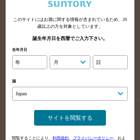
滋賀県のバー検索
和歌山県のバー検索
広島県のバー検索
岡山県のバー検索
山口県のバー検索
鳥取県のバー検索
このサイトにはお酒に関する情報が含まれているため、
20
歳以上の方を対象としています。
島根県のバー検索
徳島県のバー検索
誕生年月日を西暦でご入力下さい。
香川県のバー検索
愛媛県のバー検索
高知県のバー検索
福岡県のバー検索
生年月日
長崎県のバー検索
佐賀県のバー検索
年
月
日
大分県のバー検索
熊本県のバー検索
宮崎県のバー検索
鹿児島県のバー検索
国
沖縄県のバー検索
店舗登録方法のご案内
店舗情報更新方法のご案内
サイトを閲覧する
掲載店舗様ログイン
閲覧することにより、
利用規約
、
プライバシーポリシー
、およ