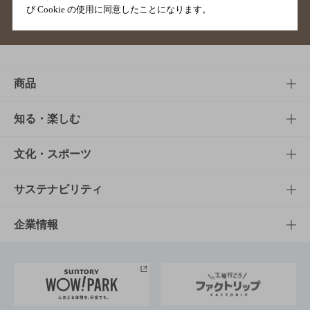
び Cookie の使用に同意したことになります。
サイトマップ
ご意見・ご感想
利用規約
商品
商品TOP
知る・楽しむ
商品一覧
知る・楽しむTOP
文化・スポーツ
商品発売情報
キャンペーン
文化・スポーツTOP
サステナビリティ
栄養成分一覧
工場見学
サントリーホール
サステナビリティTOP
企業情報
お料理・お酒レシピ
サントリー美術館
トップメッセージ
企業情報TOP
地域情報
サントリーサンバーズ大阪
サントリーが考えるサステナビリティ経営
企業概要