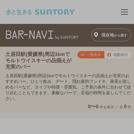
このページの本文へ移動
メニ
現在地
から探す
土居田駅(愛媛県)周辺1kmで
一覧表示
地図表示
モルトウイスキーの品揃えが
充実のバー
土居田駅(愛媛県)周辺1kmでモルトウイスキーの品揃えが充実のお
すすめバー。ひとり飲み、デート、隠れ家的フンイキ、夜景が楽し
めるバーなど、タイプや特徴・雰囲気、ご予算の条件に合わせて絞
り込むこともできます。素敵なバーで、至福の時間を楽しんでくだ
さい。
0〜0
0
件を表示 ／
全
件