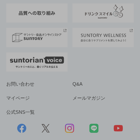
東京サントリーサンゴリアス
ESG情報ポータル
グループ企業一覧
サントリースポーツ
サステナビリティストーリーズ
事業所一覧
採用情報
お問い合わせ
Q&A
マイページ
メールマガジン
公式SNS一覧