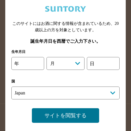
兵庫県のバー検索
奈良県のバー検索
滋賀県のバー検索
和歌山県のバー検索
広島県のバー検索
岡山県のバー検索
このサイトにはお酒に関する情報が含まれているため、
20
山口県のバー検索
鳥取県のバー検索
歳以上の方を対象としています。
島根県のバー検索
徳島県のバー検索
誕生年月日を西暦でご入力下さい。
香川県のバー検索
愛媛県のバー検索
生年月日
高知県のバー検索
福岡県のバー検索
年
月
日
長崎県のバー検索
佐賀県のバー検索
大分県のバー検索
熊本県のバー検索
国
宮崎県のバー検索
鹿児島県のバー検索
沖縄県のバー検索
店舗登録方法のご案内
店舗情報更新方法のご案内
サイトを閲覧する
掲載店舗様ログイン