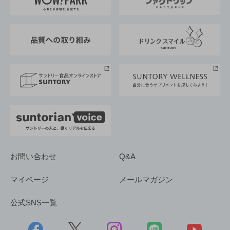
地域情報
サントリーサンバーズ大阪
サントリーが考えるサステナビリティ経営
企業概要
東京サントリーサンゴリアス
ESG情報ポータル
グループ企業一覧
サントリースポーツ
サステナビリティストーリーズ
事業所一覧
採用情報
お問い合わせ
Q&A
マイページ
メールマガジン
公式SNS一覧