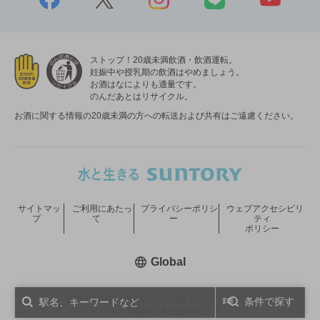
ストップ！20歳未満飲酒・飲酒運転。
妊娠中や授乳期の飲酒はやめましょう。
お酒はなによりも適量です。
のんだあとはリサイクル。
お酒に関する情報の20歳未満の方への転送および共有はご遠慮ください。
サイトマッ
ご利用にあたっ
プライバシーポリシ
ウェブアクセシビリ
プ
て
ー
ティ
ポリシー
新しいウィンドウで開く
Global
COPYRIGHT © SUNTORY HOLDINGS LIMITED.
条件で探す
ALL RIGHTS RESERVED.