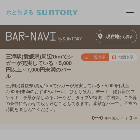
このページの本文へ移動
メニ
現在地
から探す
三津駅(愛媛県)周辺1kmでシ
一覧表示
地図表示
ガーが充実している・5,000
円以上～7,000円未満のバー
ル
三津駅(愛媛県)周辺1kmでシガーが充実している・5,000円以上～
7,000円未満のおすすめバール。ひとり飲み、デート、隠れ家的フ
ンイキ、夜景が楽しめるバーなど、タイプや特徴・雰囲気、ご予算
の条件に合わせて絞り込むこともできます。素敵なバーで、至福の
時間を楽しんでください。
0〜0
0
件を表示 ／
全
件