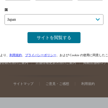
手県のバー検索
宮城県のバー検索
秋田県のバー検索
山形
国
馬県のバー検索
山梨県のバー検索
長野県のバー検索
新潟
埼玉県のバー検索
愛知県のバー検索
静岡県のバー検索
三
井県のバー検索
大阪府のバー検索
京都府のバー検索
兵庫
広島県のバー検索
岡山県のバー検索
山口県のバー検索
鳥
サイトを閲覧する
媛県のバー検索
高知県のバー検索
福岡県のバー検索
長崎
崎県のバー検索
鹿児島県のバー検索
沖縄県のバー検索
より、
利用規約
、
プライバシーポリシー
、および Cookie の使用に同意し
舗登録方法のご案内
店舗情報更新方法のご案内
掲載店舗様ログ
サイトマップ
ご意見・ご感想
利用規約