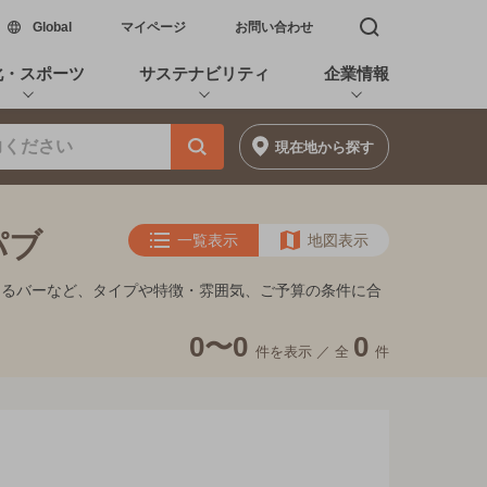
新しいウィンドウで開く
Global
マイページ
お問い合わせ
検索窓を開く
化・スポーツ
サステナビリティ
企業情報
現在地
から探す
パブ
一覧表示
地図表示
めるバーなど、タイプや特徴・雰囲気、ご予算の条件に合
0〜0
0
件を表示 ／
全
件