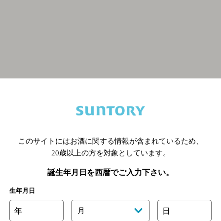
関連ページ
このサイトにはお酒に関する情報が含まれているため、
20歳以上の方を対象としています。
誕生年月日を西暦でご入力下さい。
生年月日
年
月
日