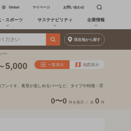
新しいウィンドウで開く
Global
マイページ
お問い合わせ
検索窓を開く
化・スポーツ
サステナビリティ
企業情報
現在地
から探す
ツバー
,000
一覧表示
地図表示
れ家的フンイキ、夜景が楽しめるバーなど、タイプや特徴・雰
0〜0
0
件を表示 ／
全
件