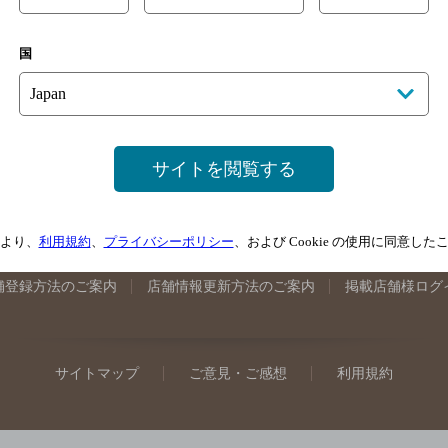
手県のバー検索
宮城県のバー検索
秋田県のバー検索
山形
国
馬県のバー検索
山梨県のバー検索
長野県のバー検索
新潟
埼玉県のバー検索
愛知県のバー検索
静岡県のバー検索
三
井県のバー検索
大阪府のバー検索
京都府のバー検索
兵庫
広島県のバー検索
岡山県のバー検索
山口県のバー検索
鳥
サイトを閲覧する
媛県のバー検索
高知県のバー検索
福岡県のバー検索
長崎
崎県のバー検索
鹿児島県のバー検索
沖縄県のバー検索
より、
利用規約
、
プライバシーポリシー
、および Cookie の使用に同意し
舗登録方法のご案内
店舗情報更新方法のご案内
掲載店舗様ログ
サイトマップ
ご意見・ご感想
利用規約