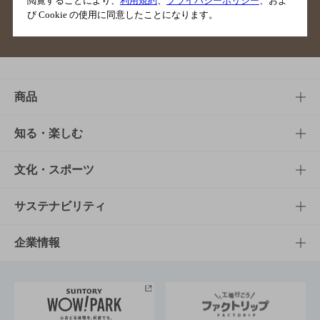
閲覧することにより、
利用規約
、
プライバシーポリシー
、およ
び Cookie の使用に同意したことになります。
サイトマップ
ご意見・ご感想
利用規約
商品
商品TOP
知る・楽しむ
商品一覧
知る・楽しむTOP
文化・スポーツ
商品発売情報
キャンペーン
文化・スポーツTOP
サステナビリティ
栄養成分一覧
工場見学
サントリーホール
サステナビリティTOP
企業情報
お料理・お酒レシピ
サントリー美術館
トップメッセージ
企業情報TOP
地域情報
サントリーサンバーズ大阪
サントリーが考えるサステナビリティ経営
企業概要