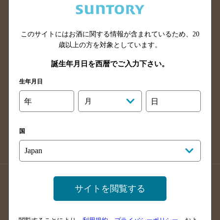
滋賀県のバー検索
和歌山県のバー検索
広島県のバー検索
岡山県のバー検索
このサイトにはお酒に関する情報が含まれているため、
20
山口県のバー検索
鳥取県のバー検索
歳以上の方を対象としています。
島根県のバー検索
徳島県のバー検索
誕生年月日を西暦でご入力下さい。
香川県のバー検索
愛媛県のバー検索
生年月日
高知県のバー検索
福岡県のバー検索
長崎県のバー検索
佐賀県のバー検索
年
月
日
大分県のバー検索
熊本県のバー検索
宮崎県のバー検索
鹿児島県のバー検索
国
沖縄県のバー検索
店舗登録方法のご案内
店舗情報更新方法のご案内
サイトを閲覧する
掲載店舗様ログイン