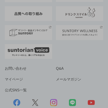
東京サントリーサンゴリアス
ESG情報ポータル
グループ企業一覧
サントリースポーツ
サステナビリティストーリーズ
事業所一覧
採用情報
お問い合わせ
Q&A
マイページ
メールマガジン
公式SNS一覧