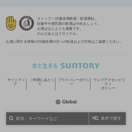
ストップ！20歳未満飲酒・飲酒運転。
妊娠中や授乳期の飲酒はやめましょう。
お酒はなによりも適量です。
のんだあとはリサイクル。
お酒に関する情報の20歳未満の方への転送および共有はご遠慮ください。
サイトマッ
ご利用にあたっ
プライバシーポリシ
ウェブアクセシビリ
プ
て
ー
ティ
ポリシー
新しいウィンドウで開く
Global
COPYRIGHT © SUNTORY HOLDINGS LIMITED.
条件で探す
ALL RIGHTS RESERVED.