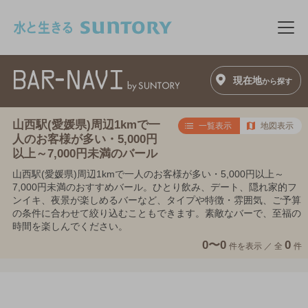
このページの本文へ移動
メニ
現在地
から探す
山西駅(愛媛県)周辺1kmで一
一覧表示
地図表示
人のお客様が多い・5,000円
以上～7,000円未満のバール
山西駅(愛媛県)周辺1kmで一人のお客様が多い・5,000円以上～
7,000円未満のおすすめバール。ひとり飲み、デート、隠れ家的フ
ンイキ、夜景が楽しめるバーなど、タイプや特徴・雰囲気、ご予算
の条件に合わせて絞り込むこともできます。素敵なバーで、至福の
時間を楽しんでください。
0〜0
0
件を表示 ／
全
件