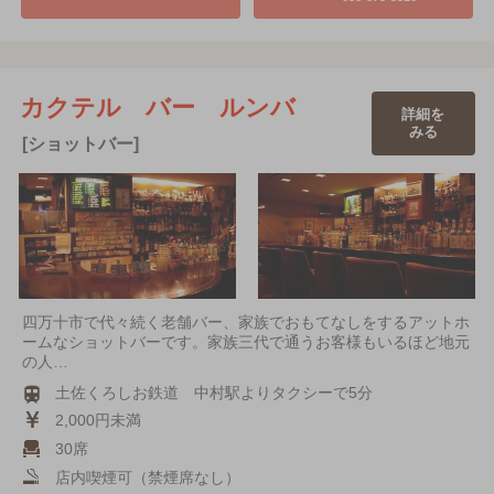
カクテル バー ルンバ
詳細を
みる
[ショットバー]
四万十市で代々続く老舗バー、家族でおもてなしをするアットホ
ームなショットバーです。家族三代で通うお客様もいるほど地元
の人…
土佐くろしお鉄道 中村駅よりタクシーで5分
2,000円未満
30席
店内喫煙可（禁煙席なし）