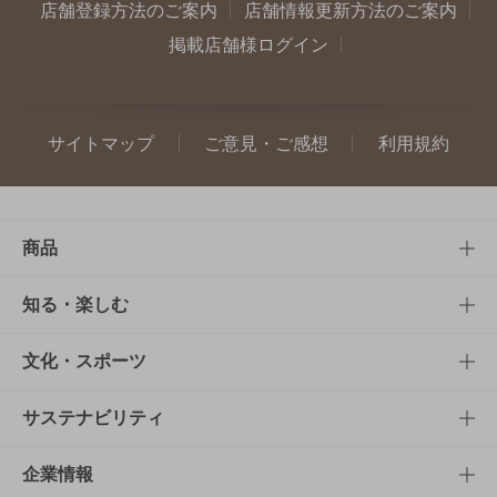
店舗登録方法のご案内
店舗情報更新方法のご案内
掲載店舗様ログイン
サイトマップ
ご意見・ご感想
利用規約
商品
商品TOP
知る・楽しむ
商品一覧
知る・楽しむTOP
文化・スポーツ
商品発売情報
キャンペーン
文化・スポーツTOP
サステナビリティ
栄養成分一覧
工場見学
サントリーホール
サステナビリティTOP
企業情報