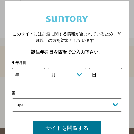
店内喫煙可（禁煙席なし）
電話をかける
地図を表示
0880-34-9113
このサイトにはお酒に関する情報が含まれているため、
20
歳以上の方を対象としています。
誕生年月日を西暦でご入力下さい。
1
生年月日
高知県で外国人客が多いのバーTOP
年
月
日
高知県で外国人客が多いのバー
BAR-NAVI
高知県
国
関連ページ
サイトを閲覧する