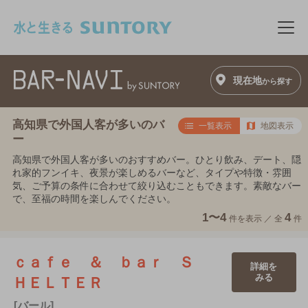
このページの本文へ移動
メニ
現在地
から探す
高知県で外国人客が多いのバ
一覧表示
地図表示
ー
高知県で外国人客が多いのおすすめバー。ひとり飲み、デート、隠
れ家的フンイキ、夜景が楽しめるバーなど、タイプや特徴・雰囲
気、ご予算の条件に合わせて絞り込むこともできます。素敵なバー
で、至福の時間を楽しんでください。
1〜4
4
件を表示 ／
全
件
ｃａｆｅ ＆ ｂａｒ Ｓ
詳細を
みる
ＨＥＬＴＥＲ
[バール]