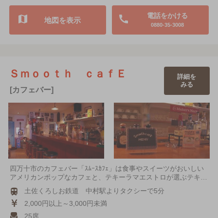
電話をかける
地図を表示
0880-35-3008
Ｓｍｏｏｔｈ ｃａｆＥ
詳細を
みる
[カフェバー]
四万十市のカフェバー「ｽﾑｰｽｶﾌｪ」は食事やスイーツがおいしい
アメリカンポップなカフェと、テキーラマエストロが選ぶテキ…
土佐くろしお鉄道 中村駅よりタクシーで5分
2,000円以上～3,000円未満
25席