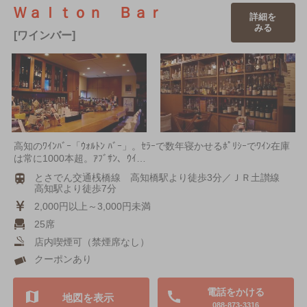
Ｗａｌｔｏｎ Ｂａｒ
詳細を
みる
[ワインバー]
高知のﾜｲﾝﾊﾞｰ「ｳｫﾙﾄﾝ ﾊﾞｰ」。ｾﾗｰで数年寝かせるﾎﾟﾘｼｰでﾜｲﾝ在庫
は常に1000本超。ｱﾌﾞｻﾝ、ｳｲ…
とさでん交通桟橋線 高知橋駅より徒歩3分／ＪＲ土讃線
高知駅より徒歩7分
2,000円以上～3,000円未満
25席
店内喫煙可（禁煙席なし）
クーポンあり
電話をかける
地図を表示
088-873-3316