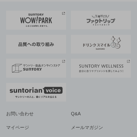
お料理・お酒レシピ
サントリー美術館
トップメッセージ
企業情報TOP
地域情報
サントリーサンバーズ大阪
サントリーが考えるサステナビリティ経営
企業概要
東京サントリーサンゴリアス
ESG情報ポータル
グループ企業一覧
サントリースポーツ
サステナビリティストーリーズ
事業所一覧
採用情報
お問い合わせ
Q&A
マイページ
メールマガジン