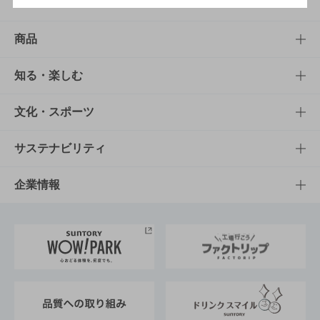
商品
商品TOP
知る・楽しむ
商品一覧
知る・楽しむTOP
文化・スポーツ
商品発売情報
キャンペーン
文化・スポーツTOP
サステナビリティ
栄養成分一覧
工場見学
サントリーホール
サステナビリティTOP
企業情報
お料理・お酒レシピ
サントリー美術館
トップメッセージ
企業情報TOP
地域情報
サントリーサンバーズ大阪
サントリーが考えるサステナビリティ経営
企業概要
東京サントリーサンゴリアス
ESG情報ポータル
グループ企業一覧