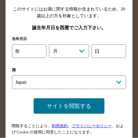
島根県のバー検索
徳島県のバー検索
このサイトにはお酒に関する情報が含まれているため、
20
歳以上の方を対象としています。
香川県のバー検索
愛媛県のバー検索
高知県のバー検索
福岡県のバー検索
誕生年月日を西暦でご入力下さい。
長崎県のバー検索
佐賀県のバー検索
生年月日
大分県のバー検索
熊本県のバー検索
年
月
日
宮崎県のバー検索
鹿児島県のバー検索
沖縄県のバー検索
国
店舗登録方法のご案内
店舗情報更新方法のご案内
掲載店舗様ログイン
サイトを閲覧する
サイトマップ
ご意見・ご感想
利用規約
閲覧することにより、
利用規約
、
プライバシーポリシー
、およ
び Cookie の使用に同意したことになります。