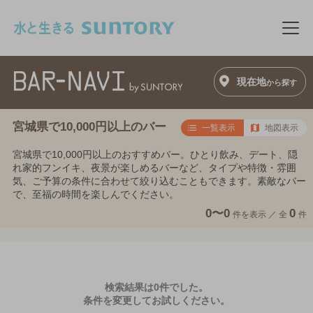
このページの本文へ移動
メニ
現在地
から探す
宮城県で10,000円以上のバー
一覧表示
地図表示
宮城県で10,000円以上のおすすめバー。ひとり飲み、デート、隠
れ家的フンイキ、夜景が楽しめるバーなど、タイプや特徴・雰囲
気、ご予算の条件に合わせて絞り込むこともできます。素敵なバー
で、至福の時間を楽しんでください。
0〜0
0
件を表示 ／
全
件
検索結果は0件でした。
条件を変更してお試しください。