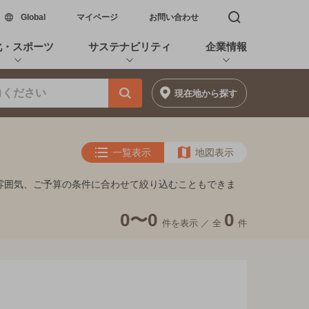
新しいウィンドウで開く
Global
マイページ
お問い合わせ
検索窓を開く
化・スポーツ
サステナビリティ
企業情報
現在地
から探す
一覧表示
地図表示
雰囲気、ご予算の条件に合わせて絞り込むこともできま
0〜0
0
件を表示 ／
全
件