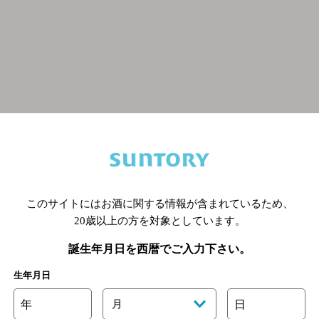
関連ページ
このサイトにはお酒に関する情報が含まれているため、
20歳以上の方を対象としています。
誕生年月日を西暦でご入力下さい。
生年月日
年
月
日