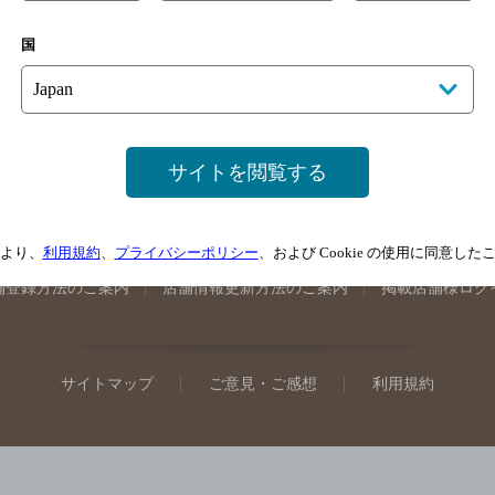
手県のバー検索
宮城県のバー検索
秋田県のバー検索
山形
国
馬県のバー検索
山梨県のバー検索
長野県のバー検索
新潟
埼玉県のバー検索
愛知県のバー検索
静岡県のバー検索
三
井県のバー検索
大阪府のバー検索
京都府のバー検索
兵庫
広島県のバー検索
岡山県のバー検索
山口県のバー検索
鳥
サイトを閲覧する
媛県のバー検索
高知県のバー検索
福岡県のバー検索
長崎
崎県のバー検索
鹿児島県のバー検索
沖縄県のバー検索
より、
利用規約
、
プライバシーポリシー
、および Cookie の使用に同意し
舗登録方法のご案内
店舗情報更新方法のご案内
掲載店舗様ログ
サイトマップ
ご意見・ご感想
利用規約