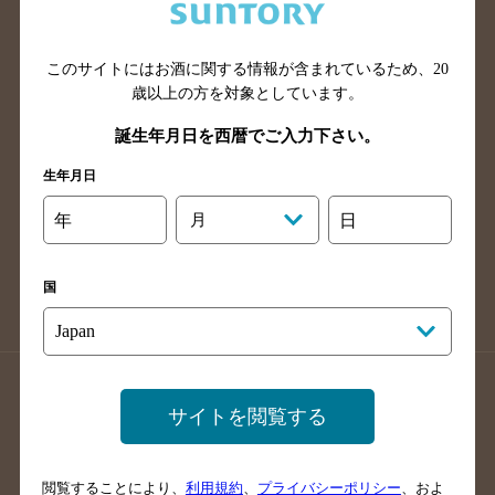
滋賀県のバー検索
和歌山県のバー検索
広島県のバー検索
岡山県のバー検索
山口県のバー検索
鳥取県のバー検索
このサイトにはお酒に関する情報が含まれているため、
20
歳以上の方を対象としています。
島根県のバー検索
徳島県のバー検索
誕生年月日を西暦でご入力下さい。
香川県のバー検索
愛媛県のバー検索
高知県のバー検索
福岡県のバー検索
生年月日
長崎県のバー検索
佐賀県のバー検索
年
月
日
大分県のバー検索
熊本県のバー検索
宮崎県のバー検索
鹿児島県のバー検索
国
沖縄県のバー検索
店舗登録方法のご案内
店舗情報更新方法のご案内
サイトを閲覧する
掲載店舗様ログイン
閲覧することにより、
利用規約
、
プライバシーポリシー
、およ