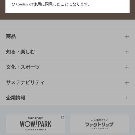
び Cookie の使用に同意したことになります。
サイトマップ
ご意見・ご感想
利用規約
商品
商品TOP
知る・楽しむ
商品一覧
知る・楽しむTOP
文化・スポーツ
商品発売情報
キャンペーン
文化・スポーツTOP
サステナビリティ
栄養成分一覧
工場見学
サントリーホール
サステナビリティTOP
企業情報
お料理・お酒レシピ
サントリー美術館
トップメッセージ
企業情報TOP
地域情報
サントリーサンバーズ大阪
サントリーが考えるサステナビリティ経営
企業概要