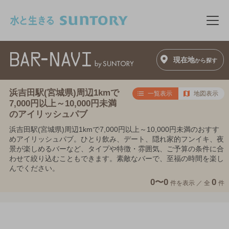
このページの本文へ移動
メニ
現在地
から探す
浜吉田駅(宮城県)周辺1kmで
一覧表示
地図表示
7,000円以上～10,000円未満
のアイリッシュパブ
浜吉田駅(宮城県)周辺1kmで7,000円以上～10,000円未満のおすす
めアイリッシュパブ。ひとり飲み、デート、隠れ家的フンイキ、夜
景が楽しめるバーなど、タイプや特徴・雰囲気、ご予算の条件に合
わせて絞り込むこともできます。素敵なバーで、至福の時間を楽し
んでください。
0〜0
0
件を表示 ／
全
件