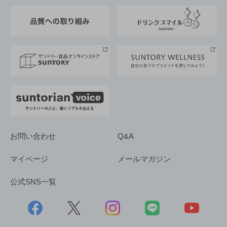
東京サントリーサンゴリアス
ESG情報ポータル
グループ企業一覧
サントリースポーツ
サステナビリティストーリーズ
事業所一覧
採用情報
お問い合わせ
Q&A
マイページ
メールマガジン
公式SNS一覧