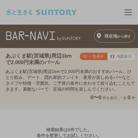
このページの本文へ移動
メニ
現在地
から探す
あぶくま駅(宮城県)周辺1km
一覧表示
地図表示
で2,000円未満のバール
あぶくま駅(宮城県)周辺1kmで2,000円未満のおすすめバール。ひ
とり飲み、デート、隠れ家的フンイキ、夜景が楽しめるバーなど、
タイプや特徴・雰囲気、ご予算の条件に合わせて絞り込むこともで
きます。素敵なバーで、至福の時間を楽しんでください。
0〜0
0
件を表示 ／
全
件
検索結果は0件でした。
条件を変更してお試しください。