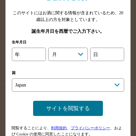
山口県のバー検索
鳥取県のバー検索
このサイトにはお酒に関する情報が含まれているため、
20
島根県のバー検索
徳島県のバー検索
歳以上の方を対象としています。
香川県のバー検索
愛媛県のバー検索
誕生年月日を西暦でご入力下さい。
高知県のバー検索
福岡県のバー検索
生年月日
長崎県のバー検索
佐賀県のバー検索
大分県のバー検索
熊本県のバー検索
年
月
日
宮崎県のバー検索
鹿児島県のバー検索
沖縄県のバー検索
国
店舗登録方法のご案内
店舗情報更新方法のご案内
掲載店舗様ログイン
サイトを閲覧する
閲覧することにより、
利用規約
、
プライバシーポリシー
、およ
サイトマップ
ご意見・ご感想
利用規約
び Cookie の使用に同意したことになります。