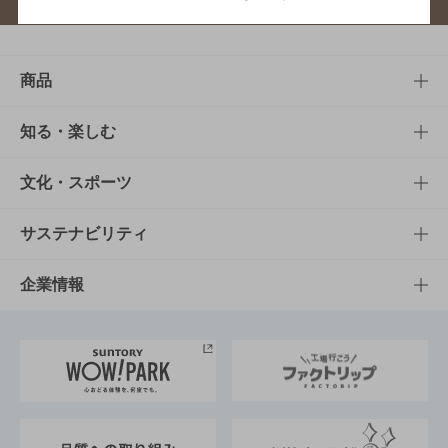
商品
商品TOP
知る・楽しむ
商品一覧
知る・楽しむTOP
文化・スポーツ
商品発売情報
キャンペーン
文化・スポーツTOP
サステナビリティ
栄養成分一覧
工場見学
サントリーホール
サステナビリティTOP
企業情報
お料理・お酒レシピ
サントリー美術館
トップメッセージ
企業情報TOP
地域情報
サントリーサンバーズ大阪
サントリーが考えるサステナビリティ経営
企業概要
東京サントリーサンゴリアス
ESG情報ポータル
グループ企業一覧