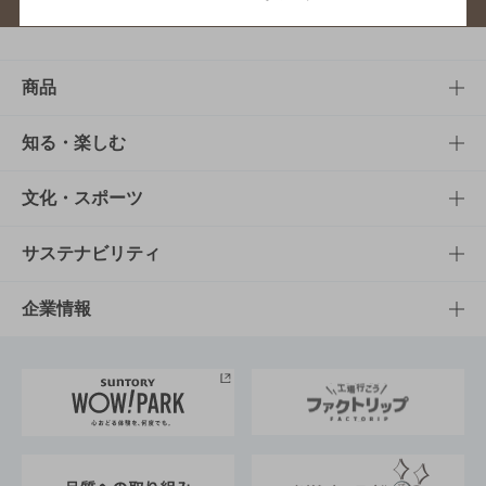
商品
商品TOP
知る・楽しむ
商品一覧
知る・楽しむTOP
文化・スポーツ
商品発売情報
キャンペーン
文化・スポーツTOP
サステナビリティ
栄養成分一覧
工場見学
サントリーホール
サステナビリティTOP
企業情報
お料理・お酒レシピ
サントリー美術館
トップメッセージ
企業情報TOP
地域情報
サントリーサンバーズ大阪
サントリーが考えるサステナビリティ経営
企業概要
東京サントリーサンゴリアス
ESG情報ポータル
グループ企業一覧