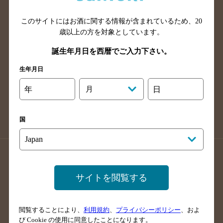
山口県のバー検索
鳥取県のバー検索
このサイトにはお酒に関する情報が含まれているため、
20
島根県のバー検索
徳島県のバー検索
歳以上の方を対象としています。
香川県のバー検索
愛媛県のバー検索
誕生年月日を西暦でご入力下さい。
高知県のバー検索
福岡県のバー検索
生年月日
長崎県のバー検索
佐賀県のバー検索
大分県のバー検索
熊本県のバー検索
年
月
日
宮崎県のバー検索
鹿児島県のバー検索
沖縄県のバー検索
国
店舗登録方法のご案内
店舗情報更新方法のご案内
掲載店舗様ログイン
サイトを閲覧する
閲覧することにより、
利用規約
、
プライバシーポリシー
、およ
サイトマップ
ご意見・ご感想
利用規約
び Cookie の使用に同意したことになります。