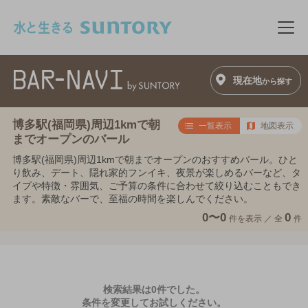
このページの本文へ移動
メニ
現在地
から探す
博多駅(福岡県)周辺1kmで朝
一覧表示
地図表示
までオープンのバール
博多駅(福岡県)周辺1kmで朝までオープンのおすすめバール。ひと
り飲み、デート、隠れ家的フンイキ、夜景が楽しめるバーなど、タ
イプや特徴・雰囲気、ご予算の条件に合わせて絞り込むこともでき
ます。素敵なバーで、至福の時間を楽しんでください。
0〜0
0
件を表示 ／
全
件
検索結果は0件でした。
条件を変更してお試しください。