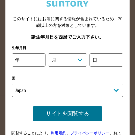
滋賀県のバー検索
和歌山県のバー検索
広島県のバー検索
岡山県のバー検索
山口県のバー検索
鳥取県のバー検索
このサイトにはお酒に関する情報が含まれているため、
20
歳以上の方を対象としています。
島根県のバー検索
徳島県のバー検索
誕生年月日を西暦でご入力下さい。
香川県のバー検索
愛媛県のバー検索
高知県のバー検索
福岡県のバー検索
生年月日
長崎県のバー検索
佐賀県のバー検索
年
月
日
大分県のバー検索
熊本県のバー検索
宮崎県のバー検索
鹿児島県のバー検索
国
沖縄県のバー検索
店舗登録方法のご案内
店舗情報更新方法のご案内
サイトを閲覧する
掲載店舗様ログイン
閲覧することにより、
利用規約
、
プライバシーポリシー
、およ