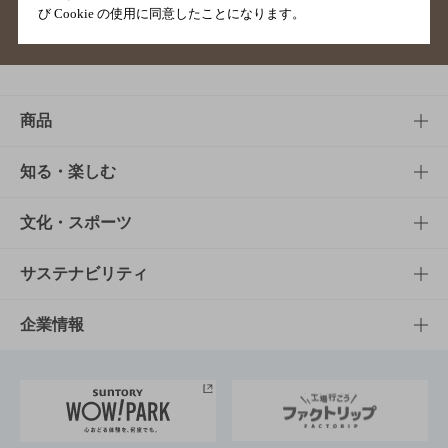
び Cookie の使用に同意したことになります。
サイトマップ
ご意見・ご感想
利用規約
商品
商品TOP
知る・楽しむ
商品一覧
知る・楽しむTOP
文化・スポーツ
商品発売情報
キャンペーン
文化・スポーツTOP
サステナビリティ
栄養成分一覧
工場見学
サントリーホール
サステナビリティTOP
企業情報
お料理・お酒レシピ
サントリー美術館
トップメッセージ
企業情報TOP
地域情報
サントリーサンバーズ大阪
サントリーが考えるサステナビリティ経営
企業概要