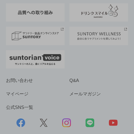
東京サントリーサンゴリアス
ESG情報ポータル
グループ企業一覧
サントリースポーツ
サステナビリティストーリーズ
事業所一覧
採用情報
お問い合わせ
Q&A
マイページ
メールマガジン
公式SNS一覧