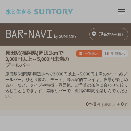
このページの本文へ移動
メニ
現在地
から探す
原田駅(福岡県)周辺1kmで
一覧表示
地図表示
3,000円以上～5,000円未満の
プールバー
原田駅(福岡県)周辺1kmで3,000円以上～5,000円未満のおすすめプ
ールバー。ひとり飲み、デート、隠れ家的フンイキ、夜景が楽しめ
るバーなど、タイプや特徴・雰囲気、ご予算の条件に合わせて絞り
込むこともできます。素敵なバーで、至福の時間を楽しんでくださ
い。
0〜0
0
件を表示 ／
全
件