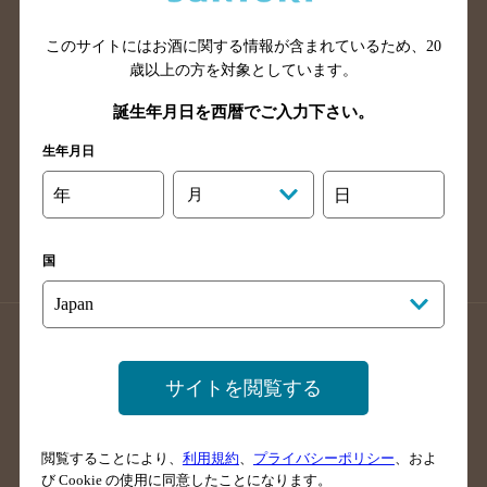
山口県のバー検索
鳥取県のバー検索
このサイトにはお酒に関する情報が含まれているため、
20
島根県のバー検索
徳島県のバー検索
歳以上の方を対象としています。
香川県のバー検索
愛媛県のバー検索
誕生年月日を西暦でご入力下さい。
高知県のバー検索
福岡県のバー検索
生年月日
長崎県のバー検索
佐賀県のバー検索
大分県のバー検索
熊本県のバー検索
年
月
日
宮崎県のバー検索
鹿児島県のバー検索
沖縄県のバー検索
国
店舗登録方法のご案内
店舗情報更新方法のご案内
掲載店舗様ログイン
サイトを閲覧する
閲覧することにより、
利用規約
、
プライバシーポリシー
、およ
サイトマップ
ご意見・ご感想
利用規約
び Cookie の使用に同意したことになります。