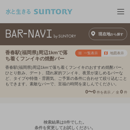
このページの本文へ移動
メニ
現在地
から探す
香春駅(福岡県)周辺1kmで落
一覧表示
地図表示
ち着くフンイキの焼酎バー
香春駅(福岡県)周辺1kmで落ち着くフンイキのおすすめ焼酎バー。
ひとり飲み、デート、隠れ家的フンイキ、夜景が楽しめるバーな
ど、タイプや特徴・雰囲気、ご予算の条件に合わせて絞り込むこと
もできます。素敵なバーで、至福の時間を楽しんでください。
0〜0
0
件を表示 ／
全
件
検索結果は0件でした。
条件を変更してお試しください。