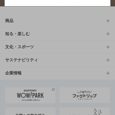
商品
商品TOP
知る・楽しむ
商品一覧
知る・楽しむTOP
文化・スポーツ
商品発売情報
キャンペーン
文化・スポーツTOP
サステナビリティ
栄養成分一覧
工場見学
サントリーホール
サステナビリティTOP
企業情報
お料理・お酒レシピ
サントリー美術館
トップメッセージ
企業情報TOP
地域情報
サントリーサンバーズ大阪
サントリーが考えるサステナビリティ経営
企業概要
東京サントリーサンゴリアス
ESG情報ポータル
グループ企業一覧