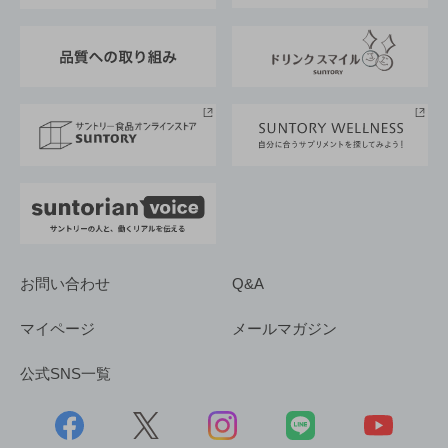
東京サントリーサンゴリアス
ESG情報ポータル
グループ企業一覧
サントリースポーツ
サステナビリティストーリーズ
事業所一覧
採用情報
お問い合わせ
Q&A
マイページ
メールマガジン
公式SNS一覧