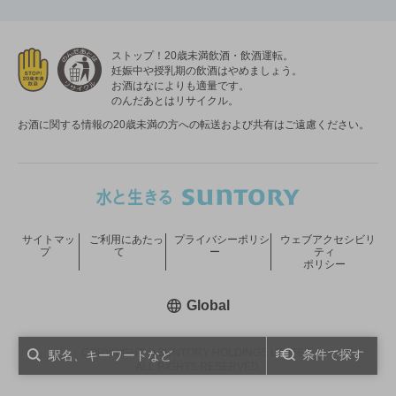
ストップ！20歳未満飲酒・飲酒運転。
妊娠中や授乳期の飲酒はやめましょう。
お酒はなによりも適量です。
のんだあとはリサイクル。
お酒に関する情報の20歳未満の方への転送および共有はご遠慮ください。
サイトマッ
ご利用にあたっ
プライバシーポリシ
ウェブアクセシビリ
プ
て
ー
ティ
ポリシー
新しいウィンドウで開く
Global
COPYRIGHT © SUNTORY HOLDINGS LIMITED.
条件で探す
ALL RIGHTS RESERVED.