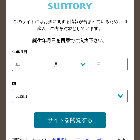
滋賀県のバー検索
和歌山県のバー検索
広島県のバー検索
岡山県のバー検索
このサイトにはお酒に関する情報が含まれているため、
20
山口県のバー検索
鳥取県のバー検索
歳以上の方を対象としています。
島根県のバー検索
徳島県のバー検索
誕生年月日を西暦でご入力下さい。
香川県のバー検索
愛媛県のバー検索
生年月日
高知県のバー検索
福岡県のバー検索
長崎県のバー検索
佐賀県のバー検索
年
月
日
大分県のバー検索
熊本県のバー検索
宮崎県のバー検索
鹿児島県のバー検索
国
沖縄県のバー検索
店舗登録方法のご案内
店舗情報更新方法のご案内
サイトを閲覧する
掲載店舗様ログイン