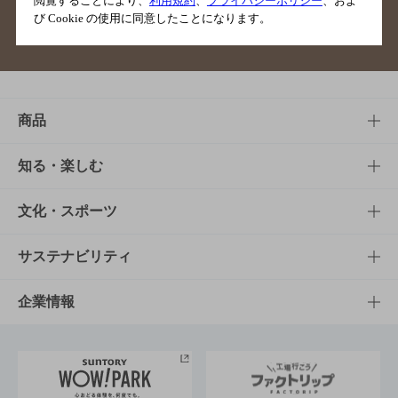
閲覧することにより、
利用規約
、
プライバシーポリシー
、およ
び Cookie の使用に同意したことになります。
サイトマップ
ご意見・ご感想
利用規約
商品
商品TOP
知る・楽しむ
商品一覧
知る・楽しむTOP
文化・スポーツ
商品発売情報
キャンペーン
文化・スポーツTOP
サステナビリティ
栄養成分一覧
工場見学
サントリーホール
サステナビリティTOP
企業情報
お料理・お酒レシピ
サントリー美術館
トップメッセージ
企業情報TOP
地域情報
サントリーサンバーズ大阪
サントリーが考えるサステナビリティ経営
企業概要