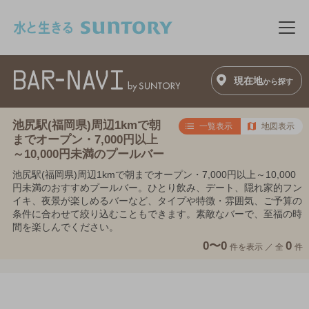
このページの本文へ移動
メニ
現在地
から探す
池尻駅(福岡県)周辺1kmで朝
一覧表示
地図表示
までオープン・7,000円以上
～10,000円未満のプールバー
池尻駅(福岡県)周辺1kmで朝までオープン・7,000円以上～10,000
円未満のおすすめプールバー。ひとり飲み、デート、隠れ家的フン
イキ、夜景が楽しめるバーなど、タイプや特徴・雰囲気、ご予算の
条件に合わせて絞り込むこともできます。素敵なバーで、至福の時
間を楽しんでください。
0〜0
0
件を表示 ／
全
件