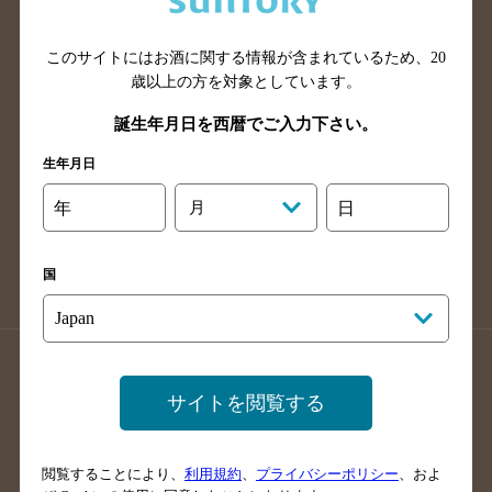
広島県のバー検索
岡山県のバー検索
山口県のバー検索
鳥取県のバー検索
このサイトにはお酒に関する情報が含まれているため、
20
島根県のバー検索
徳島県のバー検索
歳以上の方を対象としています。
香川県のバー検索
愛媛県のバー検索
誕生年月日を西暦でご入力下さい。
高知県のバー検索
福岡県のバー検索
生年月日
長崎県のバー検索
佐賀県のバー検索
年
月
日
大分県のバー検索
熊本県のバー検索
宮崎県のバー検索
鹿児島県のバー検索
国
沖縄県のバー検索
店舗登録方法のご案内
店舗情報更新方法のご案内
サイトを閲覧する
掲載店舗様ログイン
閲覧することにより、
利用規約
、
プライバシーポリシー
、およ