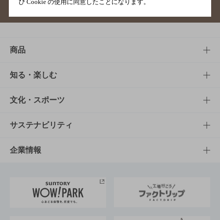
び Cookie の使用に同意したことになります。
サイトマップ
ご意見・ご感想
利用規約
商品
商品TOP
知る・楽しむ
商品一覧
知る・楽しむTOP
文化・スポーツ
商品発売情報
キャンペーン
文化・スポーツTOP
サステナビリティ
栄養成分一覧
工場見学
サントリーホール
サステナビリティTOP
企業情報
お料理・お酒レシピ
サントリー美術館
トップメッセージ
企業情報TOP
地域情報
サントリーサンバーズ大阪
サントリーが考えるサステナビリティ経営
企業概要