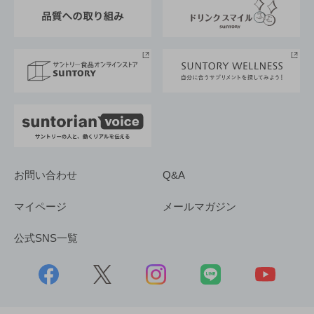
東京サントリーサンゴリアス
ESG情報ポータル
グループ企業一覧
サントリースポーツ
サステナビリティストーリーズ
事業所一覧
採用情報
お問い合わせ
Q&A
マイページ
メールマガジン
公式SNS一覧