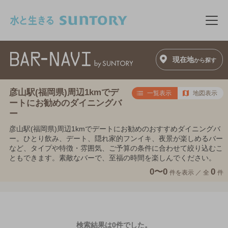
このページの本文へ移動
メニ
現在地
から探す
彦山駅(福岡県)周辺1kmでデ
一覧表示
地図表示
ートにお勧めのダイニングバ
ー
彦山駅(福岡県)周辺1kmでデートにお勧めのおすすめダイニングバ
ー。ひとり飲み、デート、隠れ家的フンイキ、夜景が楽しめるバー
など、タイプや特徴・雰囲気、ご予算の条件に合わせて絞り込むこ
ともできます。素敵なバーで、至福の時間を楽しんでください。
0〜0
0
件を表示 ／
全
件
検索結果は0件でした。