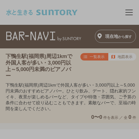
このページの本文へ移動
メニ
現在地
から探す
下鴨生駅(福岡県)周辺1kmで
一覧表示
地図表示
外国人客が多い・3,000円以
上～5,000円未満のピアノバ
ー
下鴨生駅(福岡県)周辺1kmで外国人客が多い・3,000円以上～5,000
円未満のおすすめピアノバー。ひとり飲み、デート、隠れ家的フン
イキ、夜景が楽しめるバーなど、タイプや特徴・雰囲気、ご予算の
条件に合わせて絞り込むこともできます。素敵なバーで、至福の時
間を楽しんでください。
0〜0
0
件を表示 ／
全
件