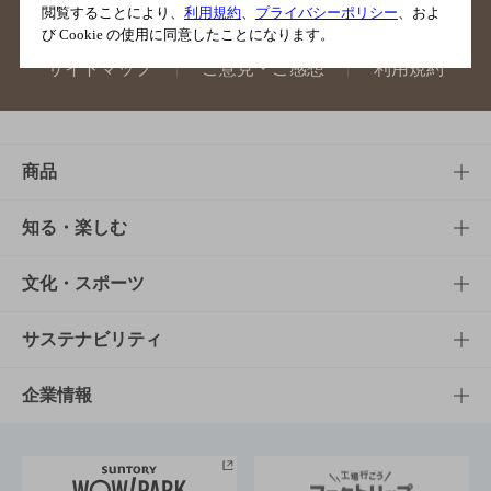
閲覧することにより、
利用規約
、
プライバシーポリシー
、およ
び Cookie の使用に同意したことになります。
サイトマップ
ご意見・ご感想
利用規約
商品
商品TOP
知る・楽しむ
商品一覧
知る・楽しむTOP
文化・スポーツ
商品発売情報
キャンペーン
文化・スポーツTOP
サステナビリティ
栄養成分一覧
工場見学
サントリーホール
サステナビリティTOP
企業情報
お料理・お酒レシピ
サントリー美術館
トップメッセージ
企業情報TOP