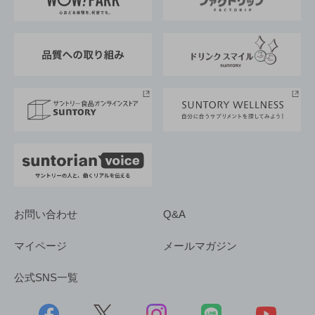
地域情報
サントリーサンバーズ大阪
サントリーが考えるサステナビリティ経営
企業概要
東京サントリーサンゴリアス
ESG情報ポータル
グループ企業一覧
サントリースポーツ
サステナビリティストーリーズ
事業所一覧
採用情報
お問い合わせ
Q&A
マイページ
メールマガジン
公式SNS一覧