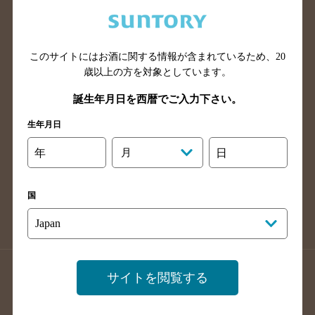
兵庫県のバー検索
奈良県のバー検索
滋賀県のバー検索
和歌山県のバー検索
広島県のバー検索
岡山県のバー検索
このサイトにはお酒に関する情報が含まれているため、
20
山口県のバー検索
鳥取県のバー検索
歳以上の方を対象としています。
島根県のバー検索
徳島県のバー検索
誕生年月日を西暦でご入力下さい。
香川県のバー検索
愛媛県のバー検索
生年月日
高知県のバー検索
福岡県のバー検索
年
月
日
長崎県のバー検索
佐賀県のバー検索
大分県のバー検索
熊本県のバー検索
国
宮崎県のバー検索
鹿児島県のバー検索
沖縄県のバー検索
店舗登録方法のご案内
店舗情報更新方法のご案内
サイトを閲覧する
掲載店舗様ログイン