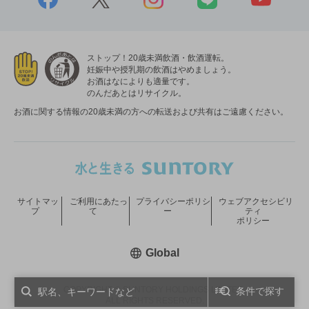
ストップ！20歳未満飲酒・飲酒運転。
妊娠中や授乳期の飲酒はやめましょう。
お酒はなによりも適量です。
のんだあとはリサイクル。
お酒に関する情報の20歳未満の方への転送および共有はご遠慮ください。
サイトマッ
ご利用にあたっ
プライバシーポリシ
ウェブアクセシビリ
プ
て
ー
ティ
ポリシー
新しいウィンドウで開く
Global
COPYRIGHT © SUNTORY HOLDINGS LIMITED.
条件で探す
ALL RIGHTS RESERVED.