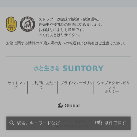
ストップ！20歳未満飲酒・飲酒運転。
妊娠中や授乳期の飲酒はやめましょう。
お酒はなによりも適量です。
のんだあとはリサイクル。
お酒に関する情報の20歳未満の方への転送および共有はご遠慮ください。
サイトマッ
ご利用にあたっ
プライバシーポリシ
ウェブアクセシビリ
プ
て
ー
ティ
ポリシー
新しいウィンドウで開く
Global
COPYRIGHT © SUNTORY HOLDINGS LIMITED.
条件で探す
ALL RIGHTS RESERVED.