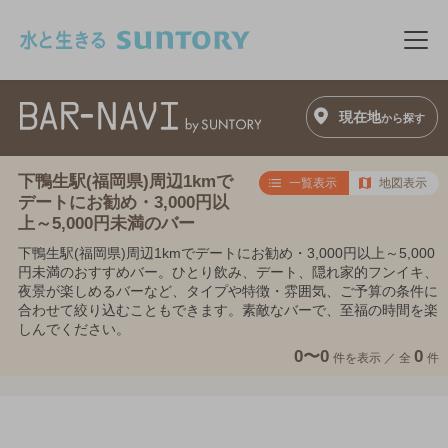
このページの本文へ移動
メニ
現在地
から探す
下鴨生駅(福岡県)周辺1kmで
一覧表示
地図表示
デートにお勧め・3,000円以
上～5,000円未満のバー
下鴨生駅(福岡県)周辺1kmでデートにお勧め・3,000円以上～5,000
円未満のおすすめバー。ひとり飲み、デート、隠れ家的フンイキ、
夜景が楽しめるバーなど、タイプや特徴・雰囲気、ご予算の条件に
合わせて絞り込むこともできます。素敵なバーで、至福の時間を楽
しんでください。
0〜0
0
件を表示 ／
全
件