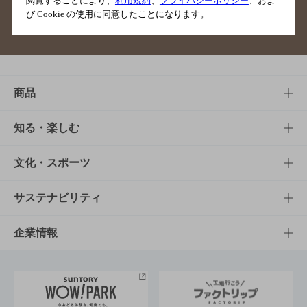
閲覧することにより、
利用規約
、
プライバシーポリシー
、およ
び Cookie の使用に同意したことになります。
サイトマップ
ご意見・ご感想
利用規約
商品
商品TOP
知る・楽しむ
商品一覧
知る・楽しむTOP
文化・スポーツ
商品発売情報
キャンペーン
文化・スポーツTOP
サステナビリティ
栄養成分一覧
工場見学
サントリーホール
サステナビリティTOP
企業情報
お料理・お酒レシピ
サントリー美術館
トップメッセージ
企業情報TOP
地域情報
サントリーサンバーズ大阪
サントリーが考えるサステナビリティ経営
企業概要