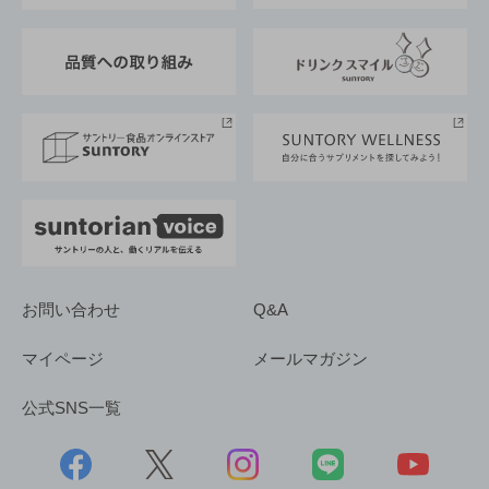
東京サントリーサンゴリアス
ESG情報ポータル
グループ企業一覧
サントリースポーツ
サステナビリティストーリーズ
事業所一覧
採用情報
お問い合わせ
Q&A
マイページ
メールマガジン
公式SNS一覧