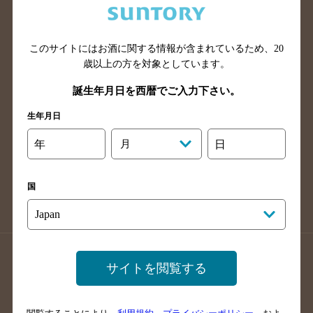
滋賀県のバー検索
和歌山県のバー検索
広島県のバー検索
岡山県のバー検索
このサイトにはお酒に関する情報が含まれているため、
20
山口県のバー検索
鳥取県のバー検索
歳以上の方を対象としています。
島根県のバー検索
徳島県のバー検索
誕生年月日を西暦でご入力下さい。
香川県のバー検索
愛媛県のバー検索
生年月日
高知県のバー検索
福岡県のバー検索
長崎県のバー検索
佐賀県のバー検索
年
月
日
大分県のバー検索
熊本県のバー検索
宮崎県のバー検索
鹿児島県のバー検索
国
沖縄県のバー検索
店舗登録方法のご案内
店舗情報更新方法のご案内
サイトを閲覧する
掲載店舗様ログイン