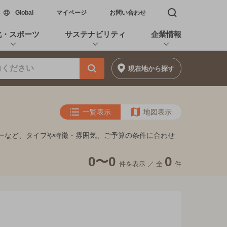
新しいウィンドウで開く
Global
マイページ
お問い合わせ
検索窓を開く
化・スポーツ
サステナビリティ
企業情報
現在地
から探す
一覧表示
地図表示
るバーなど、タイプや特徴・雰囲気、ご予算の条件に合わせ
0〜0
0
件を表示 ／
全
件