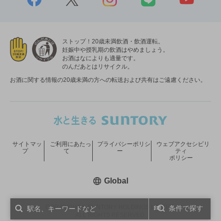
ストップ！20歳未満飲酒・飲酒運転。
妊娠中や授乳期の飲酒はやめましょう。
お酒はなによりも適量です。
のんだあとはリサイクル。
お酒に関する情報の20歳未満の方への転送および共有はご遠慮ください。
サイトマッ
ご利用にあたっ
プライバシーポリシ
ウェブアクセシビリ
プ
て
ー
ティ
ポリシー
新しいウィンドウで開く
Global
COPYRIGHT © SUNTORY HOLDINGS LIMITED.
条件で探す
ALL RIGHTS RESERVED.