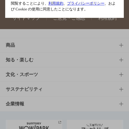
閲覧することにより、
利用規約
、
プライバシーポリシー
、およ
び Cookie の使用に同意したことになります。
サイトマップ
ご意見・ご感想
利用規約
商品
商品TOP
知る・楽しむ
商品一覧
知る・楽しむTOP
文化・スポーツ
商品発売情報
キャンペーン
文化・スポーツTOP
サステナビリティ
栄養成分一覧
工場見学
サントリーホール
サステナビリティTOP
企業情報
お料理・お酒レシピ
サントリー美術館
トップメッセージ
企業情報TOP