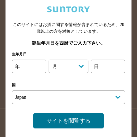
兵庫県のバー検索
奈良県のバー検索
滋賀県のバー検索
和歌山県のバー検索
広島県のバー検索
岡山県のバー検索
このサイトにはお酒に関する情報が含まれているため、
20
山口県のバー検索
鳥取県のバー検索
歳以上の方を対象としています。
島根県のバー検索
徳島県のバー検索
誕生年月日を西暦でご入力下さい。
香川県のバー検索
愛媛県のバー検索
生年月日
高知県のバー検索
福岡県のバー検索
年
月
日
長崎県のバー検索
佐賀県のバー検索
大分県のバー検索
熊本県のバー検索
国
宮崎県のバー検索
鹿児島県のバー検索
沖縄県のバー検索
店舗登録方法のご案内
店舗情報更新方法のご案内
サイトを閲覧する
掲載店舗様ログイン