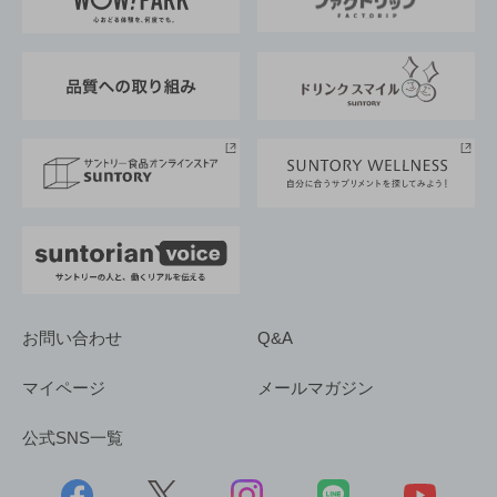
地域情報
サントリーサンバーズ大阪
サントリーが考えるサステナビリティ経営
企業概要
東京サントリーサンゴリアス
ESG情報ポータル
グループ企業一覧
サントリースポーツ
サステナビリティストーリーズ
事業所一覧
採用情報
お問い合わせ
Q&A
マイページ
メールマガジン
公式SNS一覧