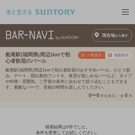
このページの本文へ移動
メニ
現在地
から探す
船尾駅(福岡県)周辺1kmで初
一覧表示
地図表示
心者歓迎のバール
船尾駅(福岡県)周辺1kmで初心者歓迎のおすすめバール。ひとり飲
み、デート、隠れ家的フンイキ、夜景が楽しめるバーなど、タイプ
や特徴・雰囲気、ご予算の条件に合わせて絞り込むこともできま
す。素敵なバーで、至福の時間を楽しんでください。
0〜0
0
件を表示 ／
全
件
検索結果は0件でした。
条件を変更してお試しください。