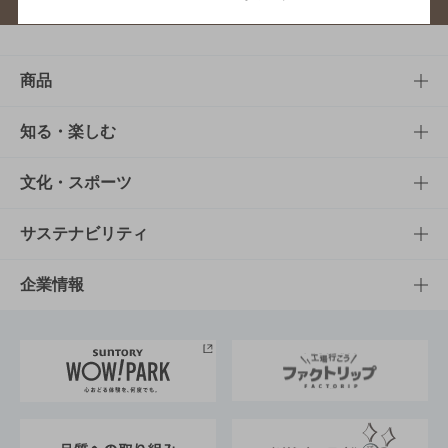
商品
商品TOP
知る・楽しむ
商品一覧
知る・楽しむTOP
文化・スポーツ
商品発売情報
キャンペーン
文化・スポーツTOP
サステナビリティ
栄養成分一覧
工場見学
サントリーホール
サステナビリティTOP
企業情報
お料理・お酒レシピ
サントリー美術館
トップメッセージ
企業情報TOP
地域情報
サントリーサンバーズ大阪
サントリーが考えるサステナビリティ経営
企業概要
東京サントリーサンゴリアス
ESG情報ポータル
グループ企業一覧