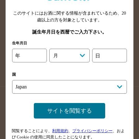
山口県のバー検索
鳥取県のバー検索
このサイトにはお酒に関する情報が含まれているため、
20
島根県のバー検索
徳島県のバー検索
歳以上の方を対象としています。
香川県のバー検索
愛媛県のバー検索
誕生年月日を西暦でご入力下さい。
高知県のバー検索
福岡県のバー検索
生年月日
長崎県のバー検索
佐賀県のバー検索
大分県のバー検索
熊本県のバー検索
年
月
日
宮崎県のバー検索
鹿児島県のバー検索
沖縄県のバー検索
国
店舗登録方法のご案内
店舗情報更新方法のご案内
掲載店舗様ログイン
サイトを閲覧する
閲覧することにより、
利用規約
、
プライバシーポリシー
、およ
サイトマップ
ご意見・ご感想
利用規約
び Cookie の使用に同意したことになります。