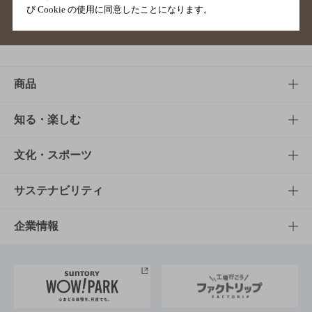
び Cookie の使用に同意したことになります。
サイトマップ
ご意見・ご感想
利用規約
商品
商品TOP
知る・楽しむ
商品一覧
知る・楽しむTOP
文化・スポーツ
商品発売情報
キャンペーン
文化・スポーツTOP
サステナビリティ
栄養成分一覧
工場見学
サントリーホール
サステナビリティTOP
企業情報
お料理・お酒レシピ
サントリー美術館
トップメッセージ
企業情報TOP
地域情報
サントリーサンバーズ大阪
サントリーが考えるサステナビリティ経営
企業概要