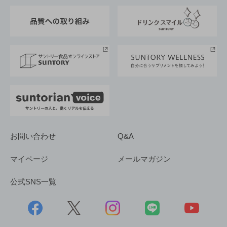
東京サントリーサンゴリアス
ESG情報ポータル
グループ企業一覧
サントリースポーツ
サステナビリティストーリーズ
事業所一覧
採用情報
お問い合わせ
Q&A
マイページ
メールマガジン
公式SNS一覧