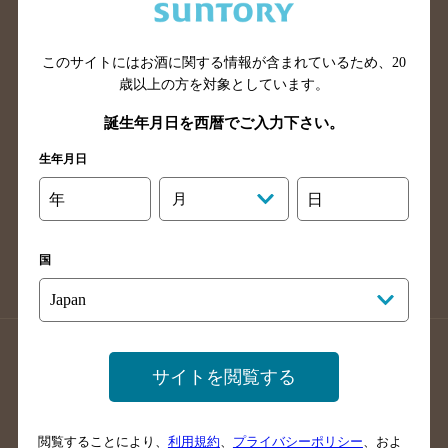
滋賀県のバー検索
和歌山県のバー検索
広島県のバー検索
岡山県のバー検索
山口県のバー検索
鳥取県のバー検索
このサイトにはお酒に関する情報が含まれているため、
20
歳以上の方を対象としています。
島根県のバー検索
徳島県のバー検索
誕生年月日を西暦でご入力下さい。
香川県のバー検索
愛媛県のバー検索
高知県のバー検索
福岡県のバー検索
生年月日
長崎県のバー検索
佐賀県のバー検索
年
月
日
大分県のバー検索
熊本県のバー検索
宮崎県のバー検索
鹿児島県のバー検索
国
沖縄県のバー検索
店舗登録方法のご案内
店舗情報更新方法のご案内
サイトを閲覧する
掲載店舗様ログイン
閲覧することにより、
利用規約
、
プライバシーポリシー
、およ