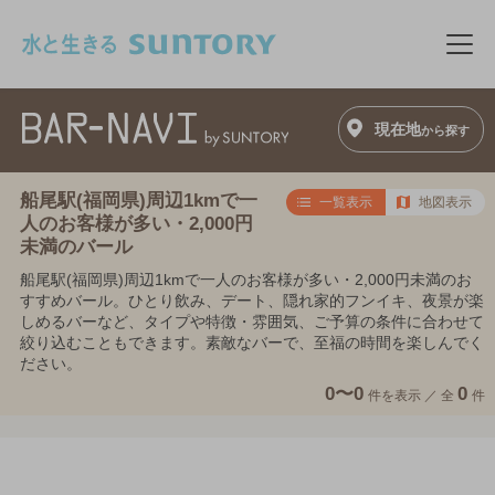
このページの本文へ移動
メニ
現在地
から探す
船尾駅(福岡県)周辺1kmで一
一覧表示
地図表示
人のお客様が多い・2,000円
未満のバール
船尾駅(福岡県)周辺1kmで一人のお客様が多い・2,000円未満のお
すすめバール。ひとり飲み、デート、隠れ家的フンイキ、夜景が楽
しめるバーなど、タイプや特徴・雰囲気、ご予算の条件に合わせて
絞り込むこともできます。素敵なバーで、至福の時間を楽しんでく
ださい。
0〜0
0
件を表示 ／
全
件