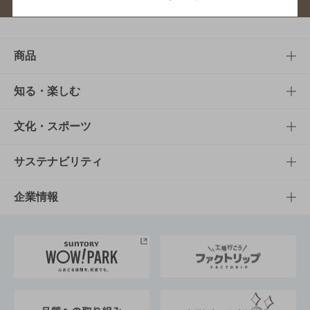
商品
商品TOP
知る・楽しむ
商品一覧
知る・楽しむTOP
文化・スポーツ
商品発売情報
キャンペーン
文化・スポーツTOP
サステナビリティ
栄養成分一覧
工場見学
サントリーホール
サステナビリティTOP
企業情報
お料理・お酒レシピ
サントリー美術館
トップメッセージ
企業情報TOP
地域情報
サントリーサンバーズ大阪
サントリーが考えるサステナビリティ経営
企業概要
東京サントリーサンゴリアス
ESG情報ポータル
グループ企業一覧