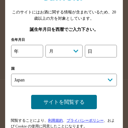
山口県のバー検索
鳥取県のバー検索
このサイトにはお酒に関する情報が含まれているため、
20
島根県のバー検索
徳島県のバー検索
歳以上の方を対象としています。
香川県のバー検索
愛媛県のバー検索
誕生年月日を西暦でご入力下さい。
高知県のバー検索
福岡県のバー検索
生年月日
長崎県のバー検索
佐賀県のバー検索
大分県のバー検索
熊本県のバー検索
年
月
日
宮崎県のバー検索
鹿児島県のバー検索
沖縄県のバー検索
国
店舗登録方法のご案内
店舗情報更新方法のご案内
掲載店舗様ログイン
サイトを閲覧する
閲覧することにより、
利用規約
、
プライバシーポリシー
、およ
サイトマップ
ご意見・ご感想
利用規約
び Cookie の使用に同意したことになります。