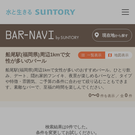
このページの本文へ移動
メニ
現在地
から探す
船尾駅(福岡県)周辺1kmで女
一覧表示
地図表示
性が多いのバール
船尾駅(福岡県)周辺1kmで女性が多いのおすすめバール。ひとり飲
み、デート、隠れ家的フンイキ、夜景が楽しめるバーなど、タイプ
や特徴・雰囲気、ご予算の条件に合わせて絞り込むこともできま
す。素敵なバーで、至福の時間を楽しんでください。
0〜0
0
件を表示 ／
全
件
検索結果は0件でした。
条件を変更してお試しください。