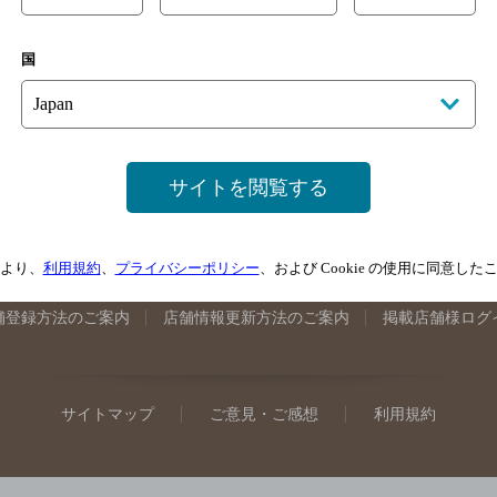
手県のバー検索
宮城県のバー検索
秋田県のバー検索
山形
国
馬県のバー検索
山梨県のバー検索
長野県のバー検索
新潟
埼玉県のバー検索
愛知県のバー検索
静岡県のバー検索
三
井県のバー検索
大阪府のバー検索
京都府のバー検索
兵庫
広島県のバー検索
岡山県のバー検索
山口県のバー検索
鳥
サイトを閲覧する
媛県のバー検索
高知県のバー検索
福岡県のバー検索
長崎
崎県のバー検索
鹿児島県のバー検索
沖縄県のバー検索
より、
利用規約
、
プライバシーポリシー
、および Cookie の使用に同意し
舗登録方法のご案内
店舗情報更新方法のご案内
掲載店舗様ログ
サイトマップ
ご意見・ご感想
利用規約