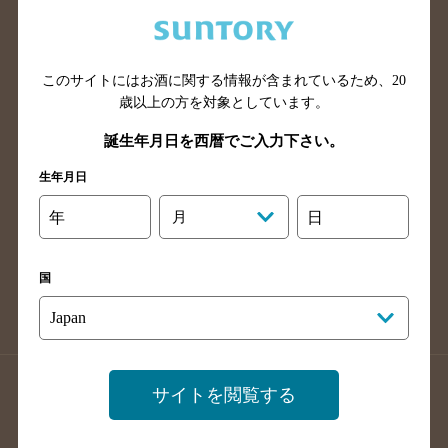
兵庫県のバー検索
奈良県のバー検索
滋賀県のバー検索
和歌山県のバー検索
広島県のバー検索
岡山県のバー検索
このサイトにはお酒に関する情報が含まれているため、
20
山口県のバー検索
鳥取県のバー検索
歳以上の方を対象としています。
島根県のバー検索
徳島県のバー検索
誕生年月日を西暦でご入力下さい。
香川県のバー検索
愛媛県のバー検索
生年月日
高知県のバー検索
福岡県のバー検索
年
月
日
長崎県のバー検索
佐賀県のバー検索
大分県のバー検索
熊本県のバー検索
国
宮崎県のバー検索
鹿児島県のバー検索
沖縄県のバー検索
店舗登録方法のご案内
店舗情報更新方法のご案内
サイトを閲覧する
掲載店舗様ログイン