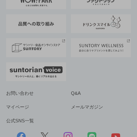
地域情報
サントリーサンバーズ大阪
サントリーが考えるサステナビリティ経営
企業概要
東京サントリーサンゴリアス
ESG情報ポータル
グループ企業一覧
サントリースポーツ
サステナビリティストーリーズ
事業所一覧
採用情報
お問い合わせ
Q&A
マイページ
メールマガジン
公式SNS一覧