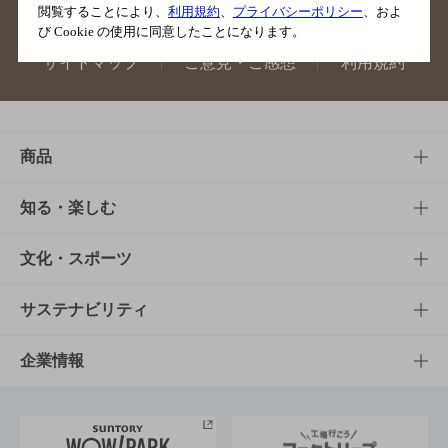
閲覧することにより、
利用規約
、
プライバシーポリシー
、およ
び Cookie の使用に同意したことになります。
サイトマップ
ご意見・ご感想
利用規約
商品
商品TOP
知る・楽しむ
商品一覧
知る・楽しむTOP
文化・スポーツ
商品発売情報
キャンペーン
文化・スポーツTOP
サステナビリティ
栄養成分一覧
工場見学
サントリーホール
サステナビリティTOP
企業情報
お料理・お酒レシピ
サントリー美術館
トップメッセージ
企業情報TOP