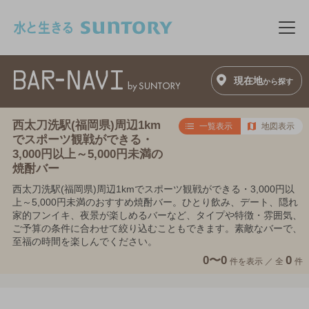
このページの本文へ移動
メニ
現在地
から探す
西太刀洗駅(福岡県)周辺1km
一覧表示
地図表示
でスポーツ観戦ができる・
3,000円以上～5,000円未満の
焼酎バー
西太刀洗駅(福岡県)周辺1kmでスポーツ観戦ができる・3,000円以
上～5,000円未満のおすすめ焼酎バー。ひとり飲み、デート、隠れ
家的フンイキ、夜景が楽しめるバーなど、タイプや特徴・雰囲気、
ご予算の条件に合わせて絞り込むこともできます。素敵なバーで、
至福の時間を楽しんでください。
0〜0
0
件を表示 ／
全
件