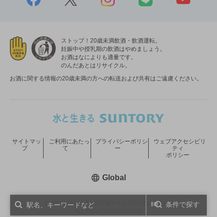
ストップ！20歳未満飲酒・飲酒運転。
妊娠中や授乳期の飲酒はやめましょう。
お酒はなによりも適量です。
のんだあとはリサイクル。
お酒に関する情報の20歳未満の方への転送および共有はご遠慮ください。
サイトマッ
ご利用にあたっ
プライバシーポリシ
ウェブアクセシビリ
プ
て
ー
ティ
ポリシー
新しいウィンドウで開く
Global
COPYRIGHT © SUNTORY HOLDINGS LIMITED.
条件で探す
ALL RIGHTS RESERVED.