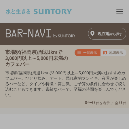
このページの本文へ移動
メニ
現在地
から探す
市場駅(福岡県)周辺1kmで
一覧表示
地図表示
3,000円以上～5,000円未満の
カフェバー
市場駅(福岡県)周辺1kmで3,000円以上～5,000円未満のおすすめカ
フェバー。ひとり飲み、デート、隠れ家的フンイキ、夜景が楽しめ
るバーなど、タイプや特徴・雰囲気、ご予算の条件に合わせて絞り
込むこともできます。素敵なバーで、至福の時間を楽しんでくださ
い。
0〜0
0
件を表示 ／
全
件