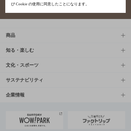
び Cookie の使用に同意したことになります。
サイトマップ
ご意見・ご感想
利用規約
商品
商品TOP
知る・楽しむ
商品一覧
知る・楽しむTOP
文化・スポーツ
商品発売情報
キャンペーン
文化・スポーツTOP
サステナビリティ
栄養成分一覧
工場見学
サントリーホール
サステナビリティTOP
企業情報
お料理・お酒レシピ
サントリー美術館
トップメッセージ
企業情報TOP
地域情報
サントリーサンバーズ大阪
サントリーが考えるサステナビリティ経営
企業概要