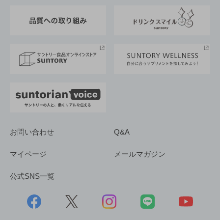
東京サントリーサンゴリアス
ESG情報ポータル
グループ企業一覧
サントリースポーツ
サステナビリティストーリーズ
事業所一覧
採用情報
お問い合わせ
Q&A
マイページ
メールマガジン
公式SNS一覧