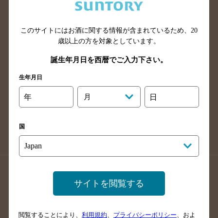
滋賀県のバー検索
和歌山県のバー検索
広島県のバー検索
岡山県のバー検索
山口県のバー検索
鳥取県のバー検索
このサイトにはお酒に関する情報が含まれているため、
20
歳以上の方を対象としています。
島根県のバー検索
徳島県のバー検索
誕生年月日を西暦でご入力下さい。
香川県のバー検索
愛媛県のバー検索
高知県のバー検索
福岡県のバー検索
生年月日
長崎県のバー検索
佐賀県のバー検索
年
月
日
大分県のバー検索
熊本県のバー検索
宮崎県のバー検索
鹿児島県のバー検索
国
沖縄県のバー検索
店舗登録方法のご案内
店舗情報更新方法のご案内
サイトを閲覧する
掲載店舗様ログイン
閲覧することにより、
利用規約
、
プライバシーポリシー
、およ