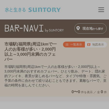
このページの本文へ移動
メニ
現在地
から探す
市場駅(福岡県)周辺1kmで一
一覧表示
地図表示
人のお客様が多い・2,000円
以上～3,000円未満のカフェ
バー
市場駅(福岡県)周辺1kmで一人のお客様が多い・2,000円以上～
3,000円未満のおすすめカフェバー。ひとり飲み、デート、隠れ家
的フンイキ、夜景が楽しめるバーなど、タイプや特徴・雰囲気、ご
予算の条件に合わせて絞り込むこともできます。素敵なバーで、至
福の時間を楽しんでください。
0〜0
0
件を表示 ／
全
件