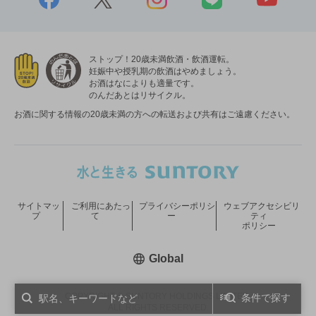
ストップ！20歳未満飲酒・飲酒運転。
妊娠中や授乳期の飲酒はやめましょう。
お酒はなによりも適量です。
のんだあとはリサイクル。
お酒に関する情報の20歳未満の方への転送および共有はご遠慮ください。
サイトマッ
ご利用にあたっ
プライバシーポリシ
ウェブアクセシビリ
プ
て
ー
ティ
ポリシー
新しいウィンドウで開く
Global
COPYRIGHT © SUNTORY HOLDINGS LIMITED.
条件で探す
ALL RIGHTS RESERVED.