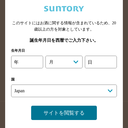
兵庫県のバー検索
奈良県のバー検索
滋賀県のバー検索
和歌山県のバー検索
広島県のバー検索
岡山県のバー検索
このサイトにはお酒に関する情報が含まれているため、
20
山口県のバー検索
鳥取県のバー検索
歳以上の方を対象としています。
島根県のバー検索
徳島県のバー検索
誕生年月日を西暦でご入力下さい。
香川県のバー検索
愛媛県のバー検索
生年月日
高知県のバー検索
福岡県のバー検索
年
月
日
長崎県のバー検索
佐賀県のバー検索
大分県のバー検索
熊本県のバー検索
国
宮崎県のバー検索
鹿児島県のバー検索
沖縄県のバー検索
店舗登録方法のご案内
店舗情報更新方法のご案内
サイトを閲覧する
掲載店舗様ログイン