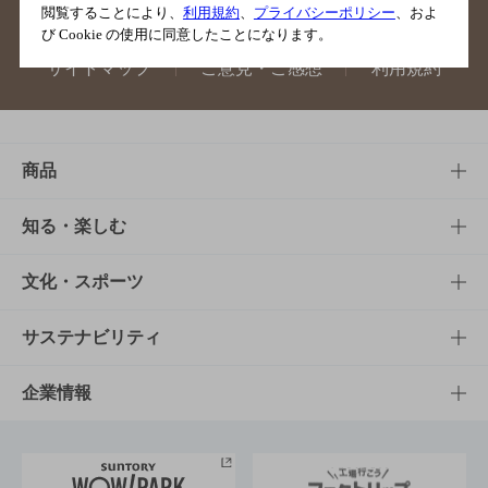
閲覧することにより、
利用規約
、
プライバシーポリシー
、およ
び Cookie の使用に同意したことになります。
サイトマップ
ご意見・ご感想
利用規約
商品
商品TOP
知る・楽しむ
商品一覧
知る・楽しむTOP
文化・スポーツ
商品発売情報
キャンペーン
文化・スポーツTOP
サステナビリティ
栄養成分一覧
工場見学
サントリーホール
サステナビリティTOP
企業情報
お料理・お酒レシピ
サントリー美術館
トップメッセージ
企業情報TOP