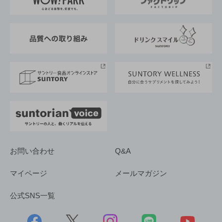
地域情報
サントリーサンバーズ大阪
サントリーが考えるサステナビリティ経営
企業概要
東京サントリーサンゴリアス
ESG情報ポータル
グループ企業一覧
サントリースポーツ
サステナビリティストーリーズ
事業所一覧
採用情報
お問い合わせ
Q&A
マイページ
メールマガジン
公式SNS一覧