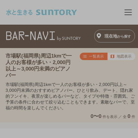
このページの本文へ移動
メニ
現在地
から探す
市場駅(福岡県)周辺1kmで一
一覧表示
地図表示
人のお客様が多い・2,000円
以上～3,000円未満のピアノ
バー
市場駅(福岡県)周辺1kmで一人のお客様が多い・2,000円以上～
3,000円未満のおすすめピアノバー。ひとり飲み、デート、隠れ家
的フンイキ、夜景が楽しめるバーなど、タイプや特徴・雰囲気、ご
予算の条件に合わせて絞り込むこともできます。素敵なバーで、至
福の時間を楽しんでください。
0〜0
0
件を表示 ／
全
件