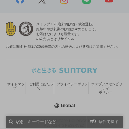
ストップ！20歳未満飲酒・飲酒運転。
妊娠中や授乳期の飲酒はやめましょう。
お酒はなによりも適量です。
のんだあとはリサイクル。
お酒に関する情報の20歳未満の方への転送および共有はご遠慮ください。
サイトマッ
ご利用にあたっ
プライバシーポリシ
ウェブアクセシビリ
プ
て
ー
ティ
ポリシー
新しいウィンドウで開く
Global
COPYRIGHT © SUNTORY HOLDINGS LIMITED.
条件で探す
ALL RIGHTS RESERVED.