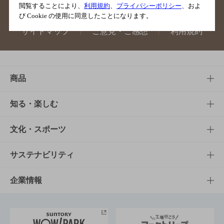
閲覧することにより、
利用規約
、
プライバシーポリシー
、およ
び Cookie の使用に同意したことになります。
サイトマップ
ご意見・ご感想
利用規約
商品
商品TOP
知る・楽しむ
商品一覧
知る・楽しむTOP
文化・スポーツ
商品発売情報
キャンペーン
文化・スポーツTOP
サステナビリティ
栄養成分一覧
工場見学
サントリーホール
サステナビリティTOP
企業情報
お料理・お酒レシピ
サントリー美術館
トップメッセージ
企業情報TOP