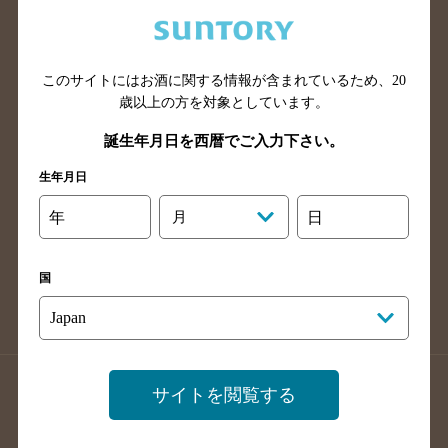
兵庫県のバー検索
奈良県のバー検索
滋賀県のバー検索
和歌山県のバー検索
広島県のバー検索
岡山県のバー検索
このサイトにはお酒に関する情報が含まれているため、
20
山口県のバー検索
鳥取県のバー検索
歳以上の方を対象としています。
島根県のバー検索
徳島県のバー検索
誕生年月日を西暦でご入力下さい。
香川県のバー検索
愛媛県のバー検索
生年月日
高知県のバー検索
福岡県のバー検索
年
月
日
長崎県のバー検索
佐賀県のバー検索
大分県のバー検索
熊本県のバー検索
国
宮崎県のバー検索
鹿児島県のバー検索
沖縄県のバー検索
店舗登録方法のご案内
店舗情報更新方法のご案内
サイトを閲覧する
掲載店舗様ログイン