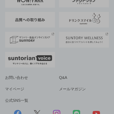
地域情報
サントリーサンバーズ大阪
サントリーが考えるサステナビリティ経営
企業概要
東京サントリーサンゴリアス
ESG情報ポータル
グループ企業一覧
サントリースポーツ
サステナビリティストーリーズ
事業所一覧
採用情報
お問い合わせ
Q&A
マイページ
メールマガジン
公式SNS一覧