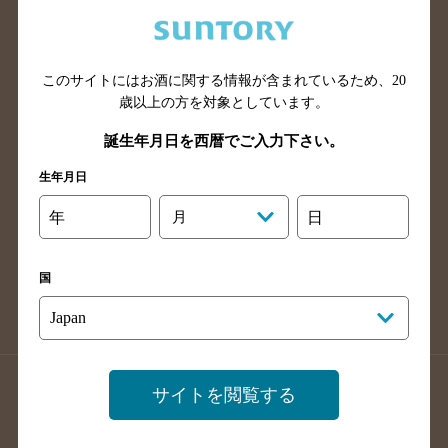
兵庫県のバー検索
奈良県のバー検索
滋賀県のバー検索
和歌山県のバー検索
広島県のバー検索
岡山県のバー検索
このサイトにはお酒に関する情報が含まれているため、
20
山口県のバー検索
鳥取県のバー検索
歳以上の方を対象としています。
島根県のバー検索
徳島県のバー検索
誕生年月日を西暦でご入力下さい。
香川県のバー検索
愛媛県のバー検索
生年月日
高知県のバー検索
福岡県のバー検索
年
月
日
長崎県のバー検索
佐賀県のバー検索
大分県のバー検索
熊本県のバー検索
国
宮崎県のバー検索
鹿児島県のバー検索
沖縄県のバー検索
店舗登録方法のご案内
店舗情報更新方法のご案内
サイトを閲覧する
掲載店舗様ログイン