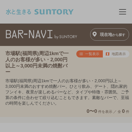
このページの本文へ移動
メニ
現在地
から探す
市場駅(福岡県)周辺1kmで一
一覧表示
地図表示
人のお客様が多い・2,000円
以上～3,000円未満の焼酎バ
ー
市場駅(福岡県)周辺1kmで一人のお客様が多い・2,000円以上～
3,000円未満のおすすめ焼酎バー。ひとり飲み、デート、隠れ家的
フンイキ、夜景が楽しめるバーなど、タイプや特徴・雰囲気、ご予
算の条件に合わせて絞り込むこともできます。素敵なバーで、至福
の時間を楽しんでください。
0〜0
0
件を表示 ／
全
件