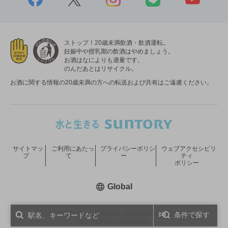
ストップ！20歳未満飲酒・飲酒運転。
妊娠中や授乳期の飲酒はやめましょう。
お酒はなによりも適量です。
のんだあとはリサイクル。
お酒に関する情報の20歳未満の方への転送および共有はご遠慮ください。
サイトマッ
ご利用にあたっ
プライバシーポリシ
ウェブアクセシビリ
プ
て
ー
ティ
ポリシー
新しいウィンドウで開く
Global
COPYRIGHT © SUNTORY HOLDINGS LIMITED.
条件で探す
ALL RIGHTS RESERVED.