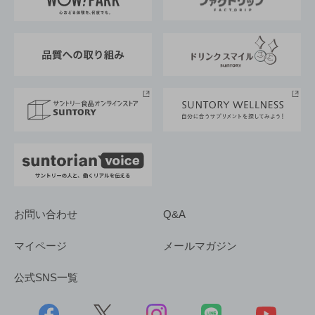
地域情報
サントリーサンバーズ大阪
サントリーが考えるサステナビリティ経営
企業概要
東京サントリーサンゴリアス
ESG情報ポータル
グループ企業一覧
サントリースポーツ
サステナビリティストーリーズ
事業所一覧
採用情報
お問い合わせ
Q&A
マイページ
メールマガジン
公式SNS一覧