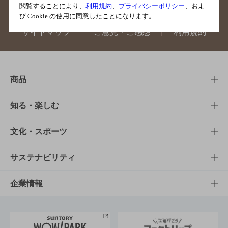
閲覧することにより、
利用規約
、
プライバシーポリシー
、およ
び Cookie の使用に同意したことになります。
サイトマップ
ご意見・ご感想
利用規約
商品
商品TOP
知る・楽しむ
商品一覧
知る・楽しむTOP
文化・スポーツ
商品発売情報
キャンペーン
文化・スポーツTOP
サステナビリティ
栄養成分一覧
工場見学
サントリーホール
サステナビリティTOP
企業情報
お料理・お酒レシピ
サントリー美術館
トップメッセージ
企業情報TOP