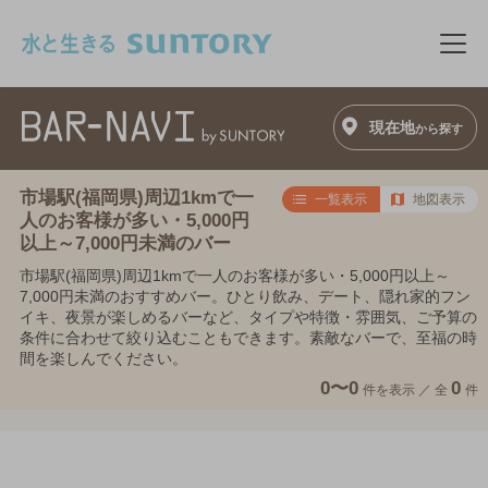
このページの本文へ移動
メニ
現在地
から探す
市場駅(福岡県)周辺1kmで一
一覧表示
地図表示
人のお客様が多い・5,000円
以上～7,000円未満のバー
市場駅(福岡県)周辺1kmで一人のお客様が多い・5,000円以上～
7,000円未満のおすすめバー。ひとり飲み、デート、隠れ家的フン
イキ、夜景が楽しめるバーなど、タイプや特徴・雰囲気、ご予算の
条件に合わせて絞り込むこともできます。素敵なバーで、至福の時
間を楽しんでください。
0〜0
0
件を表示 ／
全
件