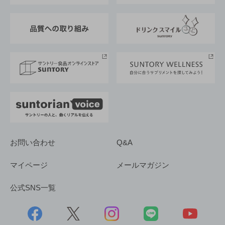
東京サントリーサンゴリアス
ESG情報ポータル
グループ企業一覧
サントリースポーツ
サステナビリティストーリーズ
事業所一覧
採用情報
お問い合わせ
Q&A
マイページ
メールマガジン
公式SNS一覧