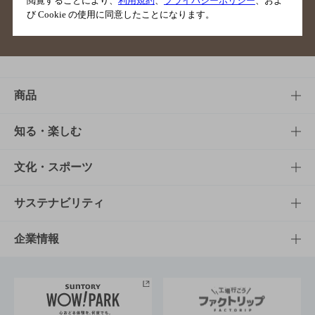
閲覧することにより、
利用規約
、
プライバシーポリシー
、およ
び Cookie の使用に同意したことになります。
サイトマップ
ご意見・ご感想
利用規約
商品
商品TOP
知る・楽しむ
商品一覧
知る・楽しむTOP
文化・スポーツ
商品発売情報
キャンペーン
文化・スポーツTOP
サステナビリティ
栄養成分一覧
工場見学
サントリーホール
サステナビリティTOP
企業情報
お料理・お酒レシピ
サントリー美術館
トップメッセージ
企業情報TOP
地域情報
サントリーサンバーズ大阪
サントリーが考えるサステナビリティ経営
企業概要