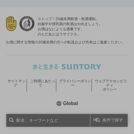
ストップ！20歳未満飲酒・飲酒運転。
妊娠中や授乳期の飲酒はやめましょう。
お酒はなによりも適量です。
のんだあとはリサイクル。
お酒に関する情報の20歳未満の方への転送および共有はご遠慮ください。
サイトマッ
ご利用にあたっ
プライバシーポリシ
ウェブアクセシビリ
プ
て
ー
ティ
ポリシー
新しいウィンドウで開く
Global
COPYRIGHT © SUNTORY HOLDINGS LIMITED.
条件で探す
ALL RIGHTS RESERVED.