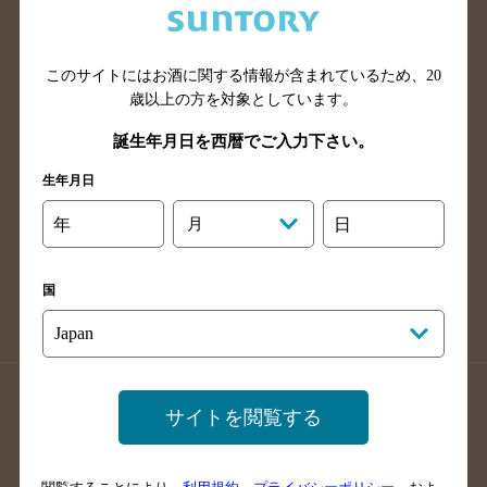
滋賀県のバー検索
和歌山県のバー検索
広島県のバー検索
岡山県のバー検索
このサイトにはお酒に関する情報が含まれているため、
20
山口県のバー検索
鳥取県のバー検索
歳以上の方を対象としています。
島根県のバー検索
徳島県のバー検索
誕生年月日を西暦でご入力下さい。
香川県のバー検索
愛媛県のバー検索
生年月日
高知県のバー検索
福岡県のバー検索
長崎県のバー検索
佐賀県のバー検索
年
月
日
大分県のバー検索
熊本県のバー検索
宮崎県のバー検索
鹿児島県のバー検索
国
沖縄県のバー検索
店舗登録方法のご案内
店舗情報更新方法のご案内
サイトを閲覧する
掲載店舗様ログイン