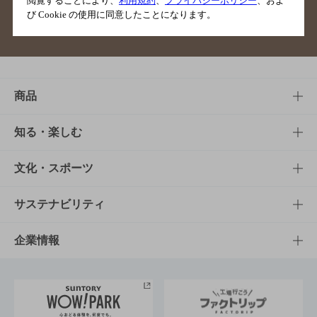
閲覧することにより、
利用規約
、
プライバシーポリシー
、およ
び Cookie の使用に同意したことになります。
サイトマップ
ご意見・ご感想
利用規約
商品
商品TOP
知る・楽しむ
商品一覧
知る・楽しむTOP
文化・スポーツ
商品発売情報
キャンペーン
文化・スポーツTOP
サステナビリティ
栄養成分一覧
工場見学
サントリーホール
サステナビリティTOP
企業情報
お料理・お酒レシピ
サントリー美術館
トップメッセージ
企業情報TOP
地域情報
サントリーサンバーズ大阪
サントリーが考えるサステナビリティ経営
企業概要