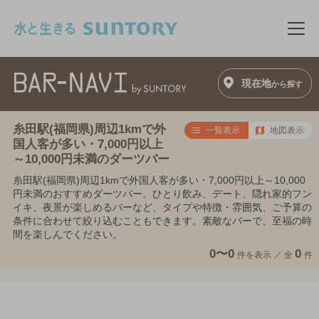
このページの本文へ移動
メニ
現在地
から探す
糸田駅(福岡県)周辺1kmで外
一覧表示
地図表示
国人客が多い・7,000円以上
～10,000円未満のダーツバー
糸田駅(福岡県)周辺1kmで外国人客が多い・7,000円以上～10,000
円未満のおすすめダーツバー。ひとり飲み、デート、隠れ家的フン
イキ、夜景が楽しめるバーなど、タイプや特徴・雰囲気、ご予算の
条件に合わせて絞り込むこともできます。素敵なバーで、至福の時
間を楽しんでください。
0〜0
0
件を表示 ／
全
件