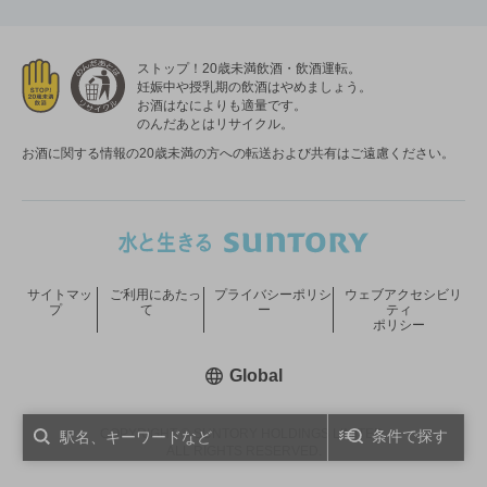
ストップ！20歳未満飲酒・飲酒運転。
妊娠中や授乳期の飲酒はやめましょう。
お酒はなによりも適量です。
のんだあとはリサイクル。
お酒に関する情報の20歳未満の方への転送および共有はご遠慮ください。
サイトマッ
ご利用にあたっ
プライバシーポリシ
ウェブアクセシビリ
プ
て
ー
ティ
ポリシー
新しいウィンドウで開く
Global
COPYRIGHT © SUNTORY HOLDINGS LIMITED.
条件で探す
ALL RIGHTS RESERVED.