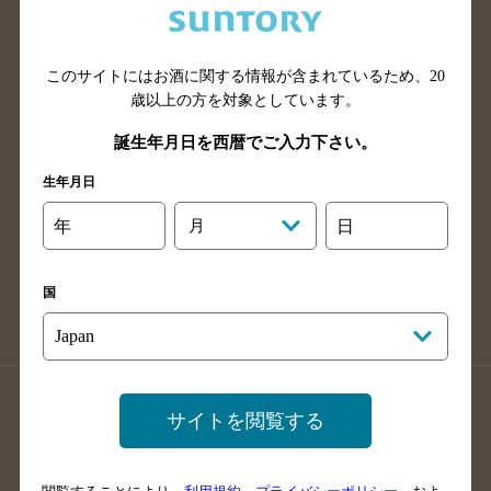
滋賀県のバー検索
和歌山県のバー検索
広島県のバー検索
岡山県のバー検索
このサイトにはお酒に関する情報が含まれているため、
20
山口県のバー検索
鳥取県のバー検索
歳以上の方を対象としています。
島根県のバー検索
徳島県のバー検索
誕生年月日を西暦でご入力下さい。
香川県のバー検索
愛媛県のバー検索
生年月日
高知県のバー検索
福岡県のバー検索
長崎県のバー検索
佐賀県のバー検索
年
月
日
大分県のバー検索
熊本県のバー検索
宮崎県のバー検索
鹿児島県のバー検索
国
沖縄県のバー検索
店舗登録方法のご案内
店舗情報更新方法のご案内
サイトを閲覧する
掲載店舗様ログイン