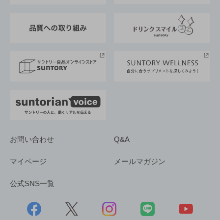
東京サントリーサンゴリアス
ESG情報ポータル
グループ企業一覧
サントリースポーツ
サステナビリティストーリーズ
事業所一覧
採用情報
お問い合わせ
Q&A
マイページ
メールマガジン
公式SNS一覧