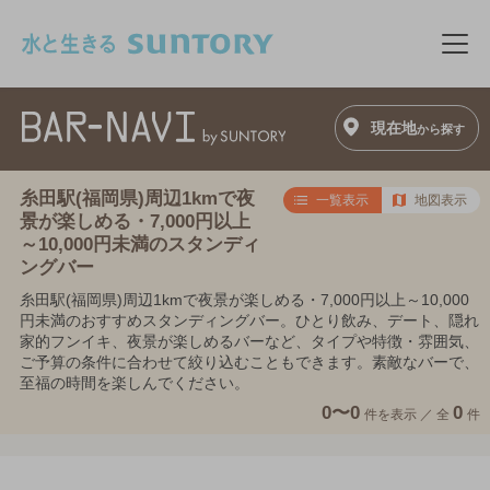
このページの本文へ移動
メニ
現在地
から探す
糸田駅(福岡県)周辺1kmで夜
一覧表示
地図表示
景が楽しめる・7,000円以上
～10,000円未満のスタンディ
ングバー
糸田駅(福岡県)周辺1kmで夜景が楽しめる・7,000円以上～10,000
円未満のおすすめスタンディングバー。ひとり飲み、デート、隠れ
家的フンイキ、夜景が楽しめるバーなど、タイプや特徴・雰囲気、
ご予算の条件に合わせて絞り込むこともできます。素敵なバーで、
至福の時間を楽しんでください。
0〜0
0
件を表示 ／
全
件