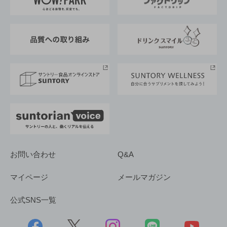
地域情報
サントリーサンバーズ大阪
サントリーが考えるサステナビリティ経営
企業概要
東京サントリーサンゴリアス
ESG情報ポータル
グループ企業一覧
サントリースポーツ
サステナビリティストーリーズ
事業所一覧
採用情報
お問い合わせ
Q&A
マイページ
メールマガジン
公式SNS一覧