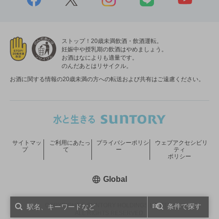
ストップ！20歳未満飲酒・飲酒運転。
妊娠中や授乳期の飲酒はやめましょう。
お酒はなによりも適量です。
のんだあとはリサイクル。
お酒に関する情報の20歳未満の方への転送および共有はご遠慮ください。
サイトマッ
ご利用にあたっ
プライバシーポリシ
ウェブアクセシビリ
プ
て
ー
ティ
ポリシー
新しいウィンドウで開く
Global
COPYRIGHT © SUNTORY HOLDINGS LIMITED.
条件で探す
ALL RIGHTS RESERVED.