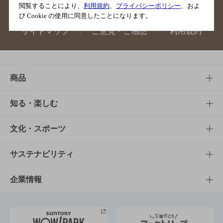
閲覧することにより、
利用規約
、
プライバシーポリシー
、およ
び Cookie の使用に同意したことになります。
サイトマップ
ご意見・ご感想
利用規約
商品
商品TOP
知る・楽しむ
商品一覧
知る・楽しむTOP
文化・スポーツ
商品発売情報
キャンペーン
文化・スポーツTOP
サステナビリティ
栄養成分一覧
工場見学
サントリーホール
サステナビリティTOP
企業情報
お料理・お酒レシピ
サントリー美術館
トップメッセージ
企業情報TOP