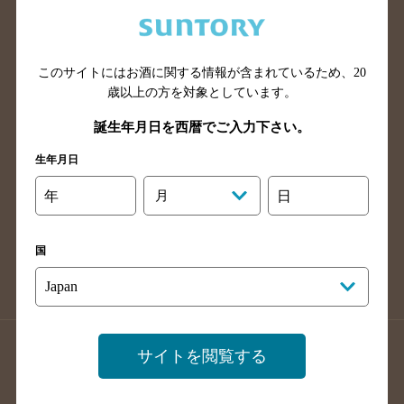
兵庫県のバー検索
奈良県のバー検索
滋賀県のバー検索
和歌山県のバー検索
広島県のバー検索
岡山県のバー検索
このサイトにはお酒に関する情報が含まれているため、
20
山口県のバー検索
鳥取県のバー検索
歳以上の方を対象としています。
島根県のバー検索
徳島県のバー検索
誕生年月日を西暦でご入力下さい。
香川県のバー検索
愛媛県のバー検索
生年月日
高知県のバー検索
福岡県のバー検索
年
月
日
長崎県のバー検索
佐賀県のバー検索
大分県のバー検索
熊本県のバー検索
国
宮崎県のバー検索
鹿児島県のバー検索
沖縄県のバー検索
店舗登録方法のご案内
店舗情報更新方法のご案内
サイトを閲覧する
掲載店舗様ログイン