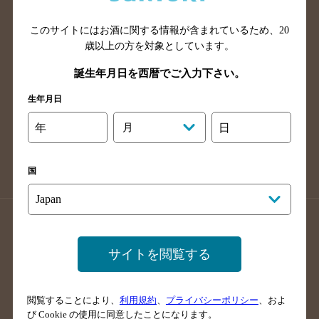
山口県のバー検索
鳥取県のバー検索
このサイトにはお酒に関する情報が含まれているため、
20
島根県のバー検索
徳島県のバー検索
歳以上の方を対象としています。
香川県のバー検索
愛媛県のバー検索
誕生年月日を西暦でご入力下さい。
高知県のバー検索
福岡県のバー検索
生年月日
長崎県のバー検索
佐賀県のバー検索
大分県のバー検索
熊本県のバー検索
年
月
日
宮崎県のバー検索
鹿児島県のバー検索
沖縄県のバー検索
国
店舗登録方法のご案内
店舗情報更新方法のご案内
掲載店舗様ログイン
サイトを閲覧する
閲覧することにより、
利用規約
、
プライバシーポリシー
、およ
サイトマップ
ご意見・ご感想
利用規約
び Cookie の使用に同意したことになります。