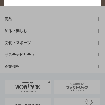
商品
商品TOP
知る・楽しむ
商品一覧
知る・楽しむTOP
文化・スポーツ
商品発売情報
キャンペーン
文化・スポーツTOP
サステナビリティ
栄養成分一覧
工場見学
サントリーホール
サステナビリティTOP
企業情報
お料理・お酒レシピ
サントリー美術館
トップメッセージ
企業情報TOP
地域情報
サントリーサンバーズ大阪
サントリーが考えるサステナビリティ経営
企業概要
東京サントリーサンゴリアス
ESG情報ポータル
グループ企業一覧