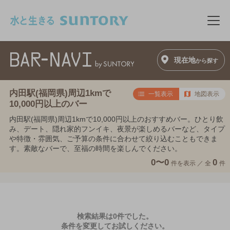
このページの本文へ移動
メニ
現在地
から探す
内田駅(福岡県)周辺1kmで
一覧表示
地図表示
10,000円以上のバー
内田駅(福岡県)周辺1kmで10,000円以上のおすすめバー。ひとり飲
み、デート、隠れ家的フンイキ、夜景が楽しめるバーなど、タイプ
や特徴・雰囲気、ご予算の条件に合わせて絞り込むこともできま
す。素敵なバーで、至福の時間を楽しんでください。
0〜0
0
件を表示 ／
全
件
検索結果は0件でした。
条件を変更してお試しください。