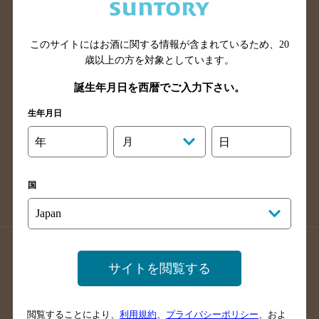
滋賀県のバー検索
和歌山県のバー検索
広島県のバー検索
岡山県のバー検索
山口県のバー検索
鳥取県のバー検索
このサイトにはお酒に関する情報が含まれているため、
20
歳以上の方を対象としています。
島根県のバー検索
徳島県のバー検索
誕生年月日を西暦でご入力下さい。
香川県のバー検索
愛媛県のバー検索
高知県のバー検索
福岡県のバー検索
生年月日
長崎県のバー検索
佐賀県のバー検索
年
月
日
大分県のバー検索
熊本県のバー検索
宮崎県のバー検索
鹿児島県のバー検索
国
沖縄県のバー検索
店舗登録方法のご案内
店舗情報更新方法のご案内
サイトを閲覧する
掲載店舗様ログイン
閲覧することにより、
利用規約
、
プライバシーポリシー
、およ