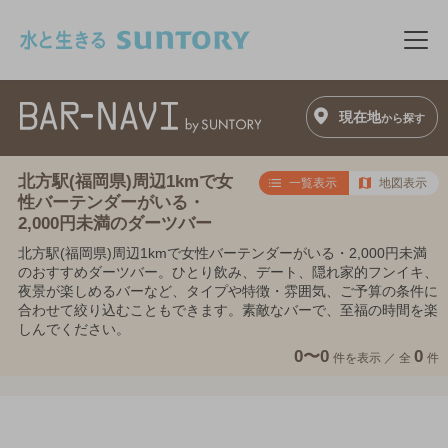
このページの本文へ移動
メニ
現在地
から探す
北方駅(福岡県)周辺1kmで女
一覧表示
地図表示
性バーテンダーがいる・
2,000円未満のダーツバー
北方駅(福岡県)周辺1kmで女性バーテンダーがいる・2,000円未満
のおすすめダーツバー。ひとり飲み、デート、隠れ家的フンイキ、
夜景が楽しめるバーなど、タイプや特徴・雰囲気、ご予算の条件に
合わせて絞り込むこともできます。素敵なバーで、至福の時間を楽
しんでください。
0〜0
0
件を表示 ／
全
件