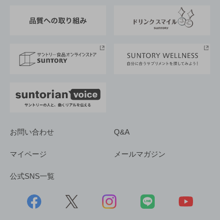
東京サントリーサンゴリアス
ESG情報ポータル
グループ企業一覧
サントリースポーツ
サステナビリティストーリーズ
事業所一覧
採用情報
お問い合わせ
Q&A
マイページ
メールマガジン
公式SNS一覧