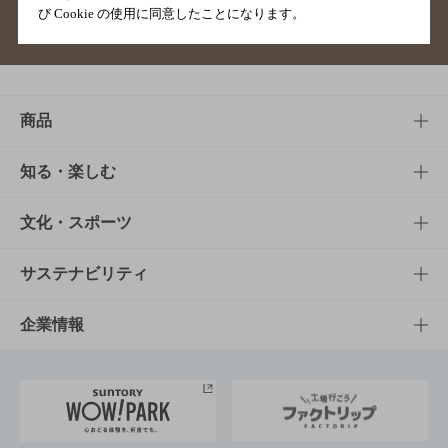
び Cookie の使用に同意したことになります。
サイトマップ
ご意見・ご感想
利用規約
商品
商品TOP
知る・楽しむ
商品一覧
知る・楽しむTOP
文化・スポーツ
商品発売情報
キャンペーン
文化・スポーツTOP
サステナビリティ
栄養成分一覧
工場見学
サントリーホール
サステナビリティTOP
企業情報
お料理・お酒レシピ
サントリー美術館
トップメッセージ
企業情報TOP
地域情報
サントリーサンバーズ大阪
サントリーが考えるサステナビリティ経営
企業概要