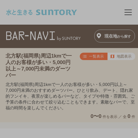
このページの本文へ移動
メニ
現在地
から探す
北方駅(福岡県)周辺1kmで一
一覧表示
地図表示
人のお客様が多い・5,000円
以上～7,000円未満のダーツ
バー
北方駅(福岡県)周辺1kmで一人のお客様が多い・5,000円以上～
7,000円未満のおすすめダーツバー。ひとり飲み、デート、隠れ家
的フンイキ、夜景が楽しめるバーなど、タイプや特徴・雰囲気、ご
予算の条件に合わせて絞り込むこともできます。素敵なバーで、至
福の時間を楽しんでください。
0〜0
0
件を表示 ／
全
件