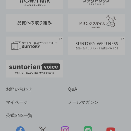
地域情報
サントリーサンバーズ大阪
サントリーが考えるサステナビリティ経営
企業概要
東京サントリーサンゴリアス
ESG情報ポータル
グループ企業一覧
サントリースポーツ
サステナビリティストーリーズ
事業所一覧
採用情報
お問い合わせ
Q&A
マイページ
メールマガジン
公式SNS一覧