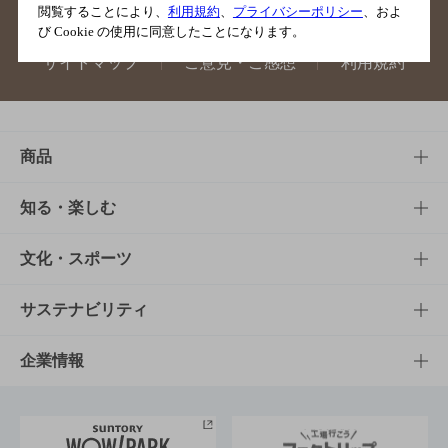
閲覧することにより、
利用規約
、
プライバシーポリシー
、およ
び Cookie の使用に同意したことになります。
サイトマップ
ご意見・ご感想
利用規約
商品
商品TOP
知る・楽しむ
商品一覧
知る・楽しむTOP
文化・スポーツ
商品発売情報
キャンペーン
文化・スポーツTOP
サステナビリティ
栄養成分一覧
工場見学
サントリーホール
サステナビリティTOP
企業情報
お料理・お酒レシピ
サントリー美術館
トップメッセージ
企業情報TOP