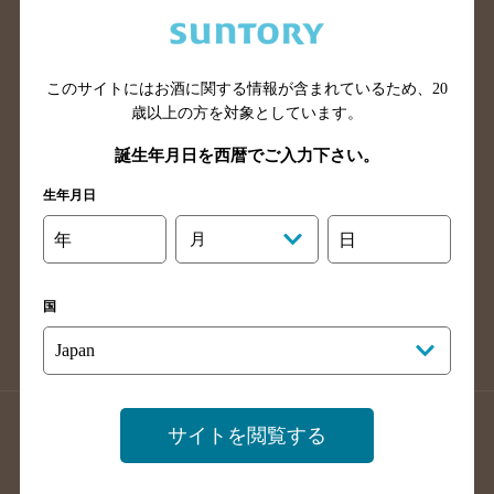
兵庫県のバー検索
奈良県のバー検索
滋賀県のバー検索
和歌山県のバー検索
広島県のバー検索
岡山県のバー検索
このサイトにはお酒に関する情報が含まれているため、
20
山口県のバー検索
鳥取県のバー検索
歳以上の方を対象としています。
島根県のバー検索
徳島県のバー検索
誕生年月日を西暦でご入力下さい。
香川県のバー検索
愛媛県のバー検索
生年月日
高知県のバー検索
福岡県のバー検索
年
月
日
長崎県のバー検索
佐賀県のバー検索
大分県のバー検索
熊本県のバー検索
国
宮崎県のバー検索
鹿児島県のバー検索
沖縄県のバー検索
店舗登録方法のご案内
店舗情報更新方法のご案内
サイトを閲覧する
掲載店舗様ログイン