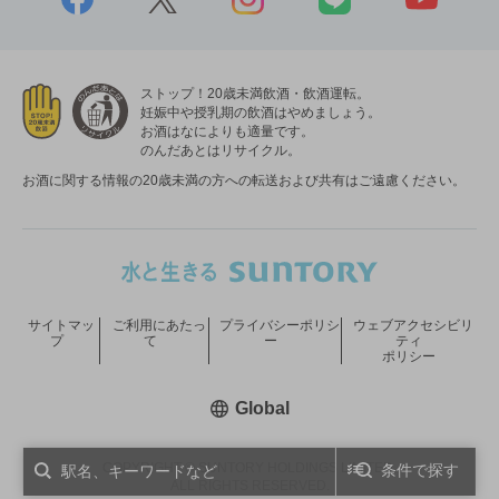
ストップ！20歳未満飲酒・飲酒運転。
妊娠中や授乳期の飲酒はやめましょう。
お酒はなによりも適量です。
のんだあとはリサイクル。
お酒に関する情報の20歳未満の方への転送および共有はご遠慮ください。
サイトマッ
ご利用にあたっ
プライバシーポリシ
ウェブアクセシビリ
プ
て
ー
ティ
ポリシー
新しいウィンドウで開く
Global
COPYRIGHT © SUNTORY HOLDINGS LIMITED.
条件で探す
ALL RIGHTS RESERVED.