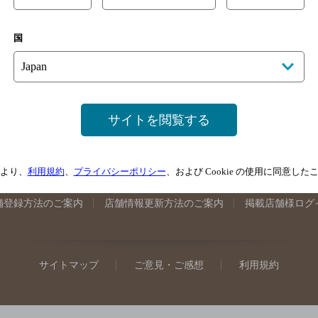
手県のバー検索
宮城県のバー検索
秋田県のバー検索
山形
国
馬県のバー検索
山梨県のバー検索
長野県のバー検索
新潟
埼玉県のバー検索
愛知県のバー検索
静岡県のバー検索
三
井県のバー検索
大阪府のバー検索
京都府のバー検索
兵庫
広島県のバー検索
岡山県のバー検索
山口県のバー検索
鳥
サイトを閲覧する
媛県のバー検索
高知県のバー検索
福岡県のバー検索
長崎
崎県のバー検索
鹿児島県のバー検索
沖縄県のバー検索
より、
利用規約
、
プライバシーポリシー
、および Cookie の使用に同意し
舗登録方法のご案内
店舗情報更新方法のご案内
掲載店舗様ログ
サイトマップ
ご意見・ご感想
利用規約