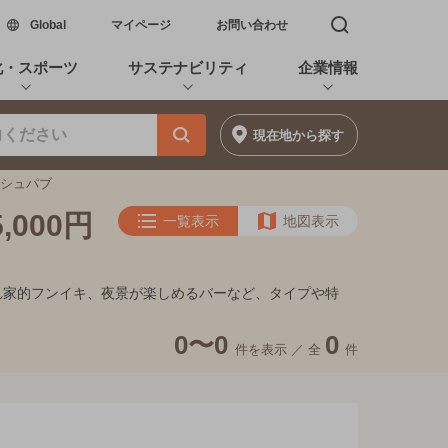
新しいウィンドウで開く
Global
マイページ
お問い合わせ
検索窓を開く
化・スポーツ
サステナビリティ
企業情報
現在地
から探す
ッシュパブ
000円
一覧表示
地図表示
、隠れ家的フンイキ、夜景が楽しめるバーなど、タイプや特
0〜0
0
件を表示 ／
全
件