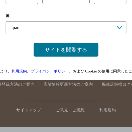
手県のバー検索
宮城県のバー検索
秋田県のバー検索
山形
国
馬県のバー検索
山梨県のバー検索
長野県のバー検索
新潟
埼玉県のバー検索
愛知県のバー検索
静岡県のバー検索
三
井県のバー検索
大阪府のバー検索
京都府のバー検索
兵庫
広島県のバー検索
岡山県のバー検索
山口県のバー検索
鳥
サイトを閲覧する
媛県のバー検索
高知県のバー検索
福岡県のバー検索
長崎
崎県のバー検索
鹿児島県のバー検索
沖縄県のバー検索
より、
利用規約
、
プライバシーポリシー
、および Cookie の使用に同意し
舗登録方法のご案内
店舗情報更新方法のご案内
掲載店舗様ログ
サイトマップ
ご意見・ご感想
利用規約