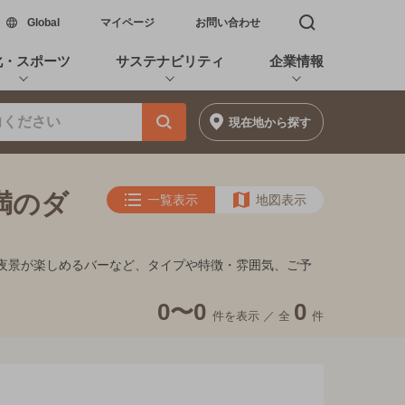
新しいウィンドウで開く
Global
マイページ
お問い合わせ
検索窓を開く
化・スポーツ
サステナビリティ
企業情報
現在地
から探す
満のダ
一覧表示
地図表示
キ、夜景が楽しめるバーなど、タイプや特徴・雰囲気、ご予
0〜0
0
件を表示 ／
全
件