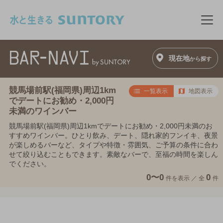
このページの本文へ移動
メニ
現在地
から探す
競馬場前駅(福岡県)周辺1km
一覧表示
地図表示
でデートにお勧め・2,000円
未満のワインバー
競馬場前駅(福岡県)周辺1kmでデートにお勧め・2,000円未満のお
すすめワインバー。ひとり飲み、デート、隠れ家的フンイキ、夜景
が楽しめるバーなど、タイプや特徴・雰囲気、ご予算の条件に合わ
せて絞り込むこともできます。素敵なバーで、至福の時間を楽しん
でください。
0〜0
0
件を表示 ／
全
件