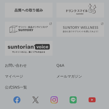
東京サントリーサンゴリアス
ESG情報ポータル
グループ企業一覧
サントリースポーツ
サステナビリティストーリーズ
事業所一覧
採用情報
お問い合わせ
Q&A
マイページ
メールマガジン
公式SNS一覧