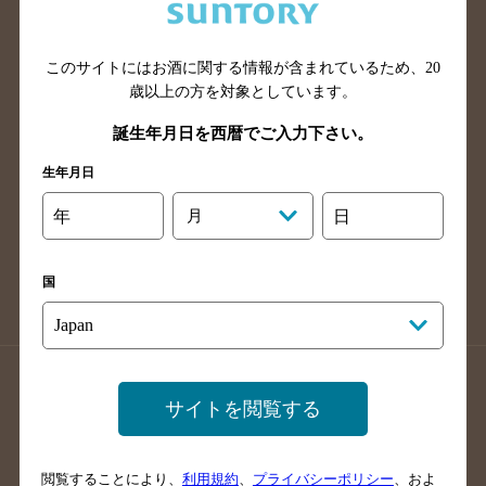
滋賀県のバー検索
和歌山県のバー検索
広島県のバー検索
岡山県のバー検索
山口県のバー検索
鳥取県のバー検索
このサイトにはお酒に関する情報が含まれているため、
20
歳以上の方を対象としています。
島根県のバー検索
徳島県のバー検索
誕生年月日を西暦でご入力下さい。
香川県のバー検索
愛媛県のバー検索
高知県のバー検索
福岡県のバー検索
生年月日
長崎県のバー検索
佐賀県のバー検索
年
月
日
大分県のバー検索
熊本県のバー検索
宮崎県のバー検索
鹿児島県のバー検索
国
沖縄県のバー検索
店舗登録方法のご案内
店舗情報更新方法のご案内
サイトを閲覧する
掲載店舗様ログイン
閲覧することにより、
利用規約
、
プライバシーポリシー
、およ