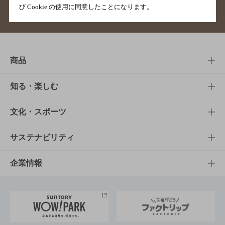
び Cookie の使用に同意したことになります。
サイトマップ
ご意見・ご感想
利用規約
商品
商品TOP
知る・楽しむ
商品一覧
知る・楽しむTOP
文化・スポーツ
商品発売情報
キャンペーン
文化・スポーツTOP
サステナビリティ
栄養成分一覧
工場見学
サントリーホール
サステナビリティTOP
企業情報
お料理・お酒レシピ
サントリー美術館
トップメッセージ
企業情報TOP
地域情報
サントリーサンバーズ大阪
サントリーが考えるサステナビリティ経営
企業概要